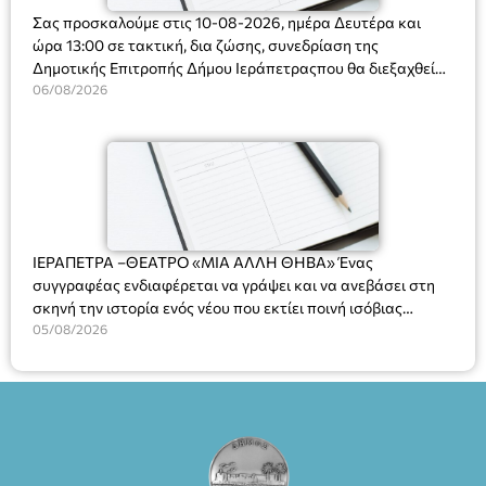
Σας προσκαλούμε στις 10-08-2026, ημέρα Δευτέρα και
ώρα 13:00 σε τακτική, δια ζώσης, συνεδρίαση της
Δημοτικής Επιτροπής Δήμου Ιεράπετραςπου θα διεξαχθεί
στο Δημοτικό Κατάστημα, Δημοκρατίας 31 στην αίθουσα
06/08/2026
«ΙΩΑΝΝΗΣ ΧΡΙΣΤΑΚΗΣ» στον 1ο όροφο, για τη συζήτηση
και λήψη αποφάσεων στα παρακάτω θέματα:
ΙΕΡΑΠΕΤΡΑ –ΘΕΑΤΡΟ «ΜΙΑ ΑΛΛΗ ΘΗΒΑ» Ένας
συγγραφέας ενδιαφέρεται να γράψει και να ανεβάσει στη
σκηνή την ιστορία ενός νέου που εκτίει ποινή ισόβιας
κάθειρξης για πατροκτονία. Ένα πολυβραβευμένο έργο για
05/08/2026
τις σχέσεις πατέρα-γιου, την ανδρική ταυτότητα, την ψυχική
ασθένεια, τον ερωτισμό. Ένα έργο αινιγματικό, συγκινητικό,
όσο και διασκεδαστικό. Ο διακεκριμένος σκηνοθέτης
Βαγγέλης Θεοδωρόπουλος ανέδειξε το πολυεπίπεδο αυτό
έργο, ενώ η παράσταση έχει καθιερωθεί ως σημαντικό
θεατρικό γεγονός χάρη στις εξαιρετικές ερμηνείες του