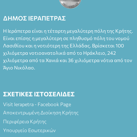
Θάνου Λέκκα στον ρόλο του Συγγραφέα και του Δημήτρη
Καπουράνη, νικητή του βραβείου Δημήτρης Χορν 2022-
2023, για την ερμηνεία του στον διπλό ρόλο του Μαρτίν/
ΔΗΜΟΣ ΙΕΡΑΠΕΤΡΑΣ
Φεδερίκο. Σκηνοθεσία: Βαγγέλης Θεοδωρόπουλος Είσοδος: :
Ταμείο 22€- Προπώληση 20€( Άνεργοι, Φοιτητές, ΑΜΕΑ,
Η Ιεράπετρα είναι η τέταρτη μεγαλύτερη πόλη της Κρήτης.
άνω των 65 Προπώληση: Βιβλιοπωλείο Πάπυρος (Πλατεία
Είναι επίσης η μεγαλύτερη σε πληθυσμό πόλη του νομού
Πλαστήρα), E&G Mini market (Δημοκρατίας 39 Ιεράπετρα)
Λασιθίου και η νοτιότερη της Ελλάδας. Βρίσκεται 100
και στο more.com Χώρος: 3ο Γυμνάσιο Ιεράπετρας
(Είσοδος ΕΠΑ.Λ.) Έναρξη 21:15 Οργάνωση: ΚΝΩΣΟΣ
χιλιόμετρα νοτιοανατολικά από το Ηράκλειο, 242
ΘΕΑΤΡΙΚΕΣ ΠΑΡΑΓΩΓΕΣ ΕΕ
χιλιόμετρα από τα Χανιά και 36 χιλιόμετρα νότια από τον
Άγιο Νικόλαο.
ΣΧΕΤΙΚΕΣ ΙΣΤΟΣΕΛΙΔΕΣ
Visit Ierapetra - Facebook Page
Αποκεντρωμένη Διοίκηση Κρήτης
Περιφέρεια Κρήτης
Υπουργείο Εσωτερικών