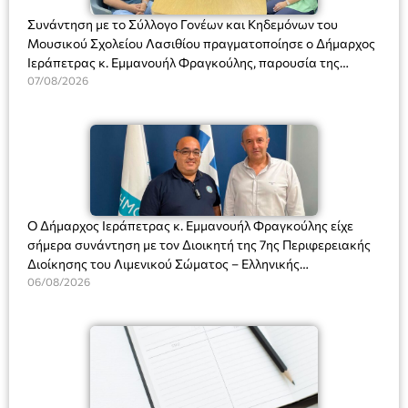
Συνάντηση με το Σύλλογο Γονέων και Κηδεμόνων του
Μουσικού Σχολείου Λασιθίου πραγματοποίησε ο Δήμαρχος
Ιεράπετρας κ. Εμμανουήλ Φραγκούλης, παρουσία της
Διευθύντριας του σχολείου κας Μαριάννας Χαΐτα.
07/08/2026
Ο Δήμαρχος Ιεράπετρας κ. Εμμανουήλ Φραγκούλης είχε
σήμερα συνάντηση με τον Διοικητή της 7ης Περιφερειακής
Διοίκησης του Λιμενικού Σώματος – Ελληνικής
Ακτοφυλακής (Λ.Σ.-ΕΛ.ΑΚΤ.), Αρχιπλοίαρχο Λ.Σ. κ. Ιωάννη
06/08/2026
Ορφανό