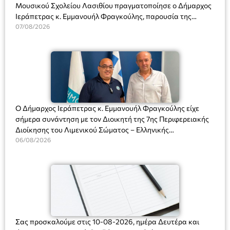
Μουσικού Σχολείου Λασιθίου πραγματοποίησε ο Δήμαρχος
Ιεράπετρας κ. Εμμανουήλ Φραγκούλης, παρουσία της
Διευθύντριας του σχολείου κας Μαριάννας Χαΐτα.
07/08/2026
Ο Δήμαρχος Ιεράπετρας κ. Εμμανουήλ Φραγκούλης είχε
σήμερα συνάντηση με τον Διοικητή της 7ης Περιφερειακής
Διοίκησης του Λιμενικού Σώματος – Ελληνικής
Ακτοφυλακής (Λ.Σ.-ΕΛ.ΑΚΤ.), Αρχιπλοίαρχο Λ.Σ. κ. Ιωάννη
06/08/2026
Ορφανό
Σας προσκαλούμε στις 10-08-2026, ημέρα Δευτέρα και