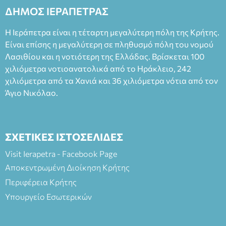
2023, για την ερμηνεία του στον διπλό ρόλο του Μαρτίν/
ΔΗΜΟΣ ΙΕΡΑΠΕΤΡΑΣ
Φεδερίκο. Σκηνοθεσία: Βαγγέλης Θεοδωρόπουλος Είσοδος: :
Ταμείο 22€- Προπώληση 20€( Άνεργοι, Φοιτητές, ΑΜΕΑ,
Η Ιεράπετρα είναι η τέταρτη μεγαλύτερη πόλη της Κρήτης.
άνω των 65 Προπώληση: Βιβλιοπωλείο Πάπυρος (Πλατεία
Είναι επίσης η μεγαλύτερη σε πληθυσμό πόλη του νομού
Πλαστήρα), E&G Mini market (Δημοκρατίας 39 Ιεράπετρα)
Λασιθίου και η νοτιότερη της Ελλάδας. Βρίσκεται 100
και στο more.com Χώρος: 3ο Γυμνάσιο Ιεράπετρας
(Είσοδος ΕΠΑ.Λ.) Έναρξη 21:15 Οργάνωση: ΚΝΩΣΟΣ
χιλιόμετρα νοτιοανατολικά από το Ηράκλειο, 242
ΘΕΑΤΡΙΚΕΣ ΠΑΡΑΓΩΓΕΣ ΕΕ
χιλιόμετρα από τα Χανιά και 36 χιλιόμετρα νότια από τον
Άγιο Νικόλαο.
ΣΧΕΤΙΚΕΣ ΙΣΤΟΣΕΛΙΔΕΣ
Visit Ierapetra - Facebook Page
Αποκεντρωμένη Διοίκηση Κρήτης
Περιφέρεια Κρήτης
Υπουργείο Εσωτερικών