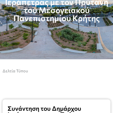
Ιεράπετρας με τον Πρύτανη
του Μεσογειακού
Πανεπιστημίου Κρήτης
Δελτία Τύπου
Συνάντηση του Δημάρχου