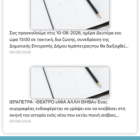
Σας προσκαλούμε στις 10-08-2026, ημέρα Δευτέρα και
ώρα 13:00 σε τακτική, δια ζώσης, συνεδρίαση της
Δημοτικής Επιτροπής Δήμου Ιεράπετραςπου θα διεξαχθεί
στο Δημοτικό Κατάστημα, Δημοκρατίας 31 στην αίθουσα
06/08/2026
«ΙΩΑΝΝΗΣ ΧΡΙΣΤΑΚΗΣ» στον 1ο όροφο, για τη συζήτηση
και λήψη αποφάσεων στα παρακάτω θέματα:
ΙΕΡΑΠΕΤΡΑ –ΘΕΑΤΡΟ «ΜΙΑ ΑΛΛΗ ΘΗΒΑ» Ένας
συγγραφέας ενδιαφέρεται να γράψει και να ανεβάσει στη
σκηνή την ιστορία ενός νέου που εκτίει ποινή ισόβιας
κάθειρξης για πατροκτονία. Ένα πολυβραβευμένο έργο για
05/08/2026
τις σχέσεις πατέρα-γιου, την ανδρική ταυτότητα, την ψυχική
ασθένεια, τον ερωτισμό. Ένα έργο αινιγματικό, συγκινητικό,