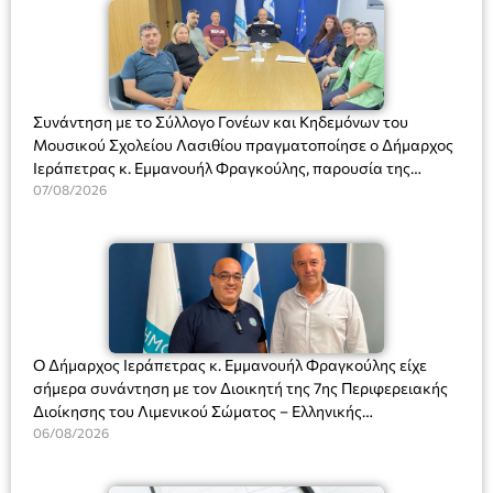
Συνάντηση με το Σύλλογο Γονέων και Κηδεμόνων του
Μουσικού Σχολείου Λασιθίου πραγματοποίησε ο Δήμαρχος
Ιεράπετρας κ. Εμμανουήλ Φραγκούλης, παρουσία της
Διευθύντριας του σχολείου κας Μαριάννας Χαΐτα.
07/08/2026
Ο Δήμαρχος Ιεράπετρας κ. Εμμανουήλ Φραγκούλης είχε
σήμερα συνάντηση με τον Διοικητή της 7ης Περιφερειακής
Διοίκησης του Λιμενικού Σώματος – Ελληνικής
Ακτοφυλακής (Λ.Σ.-ΕΛ.ΑΚΤ.), Αρχιπλοίαρχο Λ.Σ. κ. Ιωάννη
06/08/2026
Ορφανό