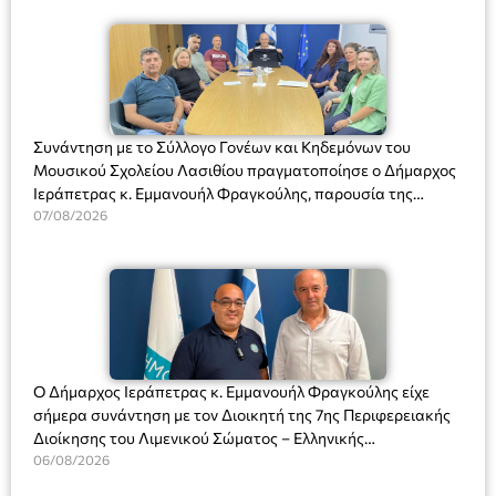
Συνάντηση με το Σύλλογο Γονέων και Κηδεμόνων του
Μουσικού Σχολείου Λασιθίου πραγματοποίησε ο Δήμαρχος
Ιεράπετρας κ. Εμμανουήλ Φραγκούλης, παρουσία της
Διευθύντριας του σχολείου κας Μαριάννας Χαΐτα.
07/08/2026
Ο Δήμαρχος Ιεράπετρας κ. Εμμανουήλ Φραγκούλης είχε
σήμερα συνάντηση με τον Διοικητή της 7ης Περιφερειακής
Διοίκησης του Λιμενικού Σώματος – Ελληνικής
Ακτοφυλακής (Λ.Σ.-ΕΛ.ΑΚΤ.), Αρχιπλοίαρχο Λ.Σ. κ. Ιωάννη
06/08/2026
Ορφανό