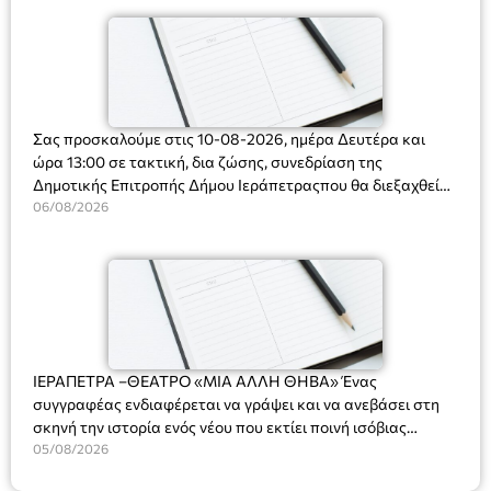
Σας προσκαλούμε στις 10-08-2026, ημέρα Δευτέρα και
ώρα 13:00 σε τακτική, δια ζώσης, συνεδρίαση της
Δημοτικής Επιτροπής Δήμου Ιεράπετραςπου θα διεξαχθεί
στο Δημοτικό Κατάστημα, Δημοκρατίας 31 στην αίθουσα
06/08/2026
«ΙΩΑΝΝΗΣ ΧΡΙΣΤΑΚΗΣ» στον 1ο όροφο, για τη συζήτηση
και λήψη αποφάσεων στα παρακάτω θέματα:
ΙΕΡΑΠΕΤΡΑ –ΘΕΑΤΡΟ «ΜΙΑ ΑΛΛΗ ΘΗΒΑ» Ένας
συγγραφέας ενδιαφέρεται να γράψει και να ανεβάσει στη
σκηνή την ιστορία ενός νέου που εκτίει ποινή ισόβιας
κάθειρξης για πατροκτονία. Ένα πολυβραβευμένο έργο για
05/08/2026
τις σχέσεις πατέρα-γιου, την ανδρική ταυτότητα, την ψυχική