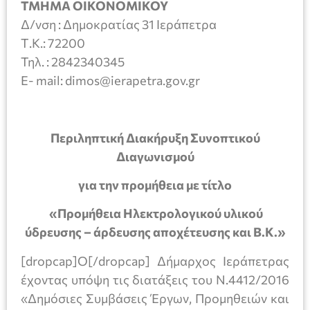
ΤΜΗΜΑ ΟΙΚΟΝΟΜΙΚΟΥ
Δ/νση : Δημοκρατίας 31 Ιεράπετρα
Τ.Κ.: 72200
Τηλ. : 2842340345
E- mail: dimos@ierapetra.gov.gr
Περιληπτική Διακήρυξη Συνοπτικού
Διαγωνισμού
για την προμήθεια με τίτλο
«Προμήθεια Ηλεκτρολογικού υλικού
ύδρευσης – άρδευσης αποχέτευσης και Β.Κ.»
[dropcap]Ο[/dropcap] Δήμαρχος Ιεράπετρας
έχοντας υπόψη τις διατάξεις του Ν.4412/2016
«Δημόσιες Συμβάσεις Έργων, Προμηθειών και