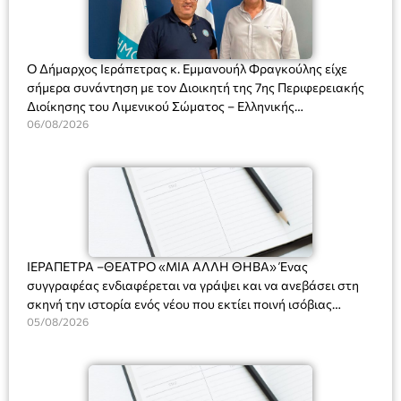
Ο Δήμαρχος Ιεράπετρας κ. Εμμανουήλ Φραγκούλης είχε
σήμερα συνάντηση με τον Διοικητή της 7ης Περιφερειακής
Διοίκησης του Λιμενικού Σώματος – Ελληνικής
Ακτοφυλακής (Λ.Σ.-ΕΛ.ΑΚΤ.), Αρχιπλοίαρχο Λ.Σ. κ. Ιωάννη
06/08/2026
Ορφανό
ΙΕΡΑΠΕΤΡΑ –ΘΕΑΤΡΟ «ΜΙΑ ΑΛΛΗ ΘΗΒΑ» Ένας
συγγραφέας ενδιαφέρεται να γράψει και να ανεβάσει στη
σκηνή την ιστορία ενός νέου που εκτίει ποινή ισόβιας
κάθειρξης για πατροκτονία. Ένα πολυβραβευμένο έργο για
05/08/2026
τις σχέσεις πατέρα-γιου, την ανδρική ταυτότητα, την ψυχική
ασθένεια, τον ερωτισμό. Ένα έργο αινιγματικό, συγκινητικό,
όσο και διασκεδαστικό. Ο διακεκριμένος σκηνοθέτης
Βαγγέλης Θεοδωρόπουλος ανέδειξε το πολυεπίπεδο αυτό