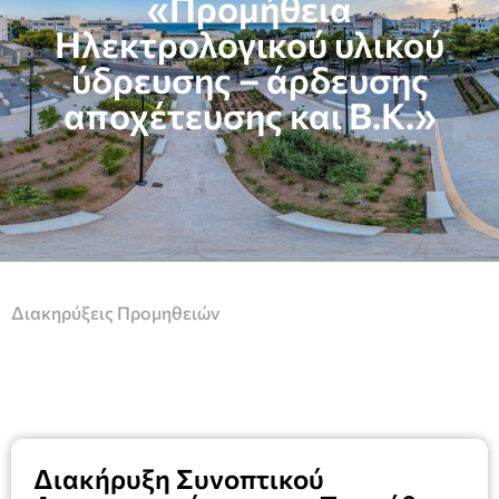
«Προμήθεια
Ηλεκτρολογικού υλικού
ύδρευσης – άρδευσης
αποχέτευσης και Β.Κ.»
Διακηρύξεις Προμηθειών
Διακήρυξη Συνοπτικού