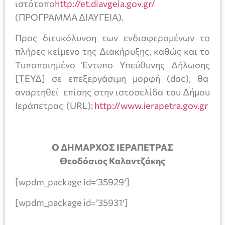
ιστότοπο
http://et.diavgeia.gov.gr/
(ΠΡΟΓΡΑΜΜΑ ΔΙΑΥΓΕΙΑ).
Προς διευκόλυνση των ενδιαφερομένων το
πλήρες κείμενο της Διακήρυξης, καθώς και το
Τυποποιημένο Έντυπο Υπεύθυνης Δήλωσης
[ΤΕΥΔ] σε επεξεργάσιμη μορφή (doc), θα
αναρτηθεί επίσης στην ιστοσελίδα του Δήμου
Ιεράπετρας (URL):
http://www.ierapetra.gov.gr
Ο ΔΗΜΑΡΧΟΣ ΙΕΡΑΠΕΤΡΑΣ
Θεοδόσιος Καλαντζάκης
[wpdm_package id=’35929′]
[wpdm_package id=’35931′]