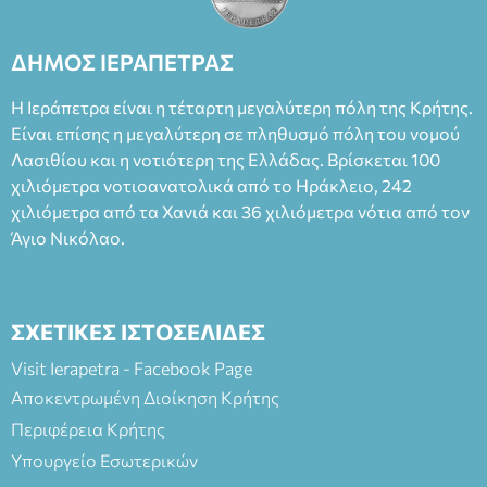
Θάνου Λέκκα στον ρόλο του Συγγραφέα και του Δημήτρη
Καπουράνη, νικητή του βραβείου Δημήτρης Χορν 2022-
2023, για την ερμηνεία του στον διπλό ρόλο του Μαρτίν/
ΔΗΜΟΣ ΙΕΡΑΠΕΤΡΑΣ
Φεδερίκο. Σκηνοθεσία: Βαγγέλης Θεοδωρόπουλος Είσοδος: :
Ταμείο 22€- Προπώληση 20€( Άνεργοι, Φοιτητές, ΑΜΕΑ,
Η Ιεράπετρα είναι η τέταρτη μεγαλύτερη πόλη της Κρήτης.
άνω των 65 Προπώληση: Βιβλιοπωλείο Πάπυρος (Πλατεία
Είναι επίσης η μεγαλύτερη σε πληθυσμό πόλη του νομού
Πλαστήρα), E&G Mini market (Δημοκρατίας 39 Ιεράπετρα)
Λασιθίου και η νοτιότερη της Ελλάδας. Βρίσκεται 100
και στο more.com Χώρος: 3ο Γυμνάσιο Ιεράπετρας
(Είσοδος ΕΠΑ.Λ.) Έναρξη 21:15 Οργάνωση: ΚΝΩΣΟΣ
χιλιόμετρα νοτιοανατολικά από το Ηράκλειο, 242
ΘΕΑΤΡΙΚΕΣ ΠΑΡΑΓΩΓΕΣ ΕΕ
χιλιόμετρα από τα Χανιά και 36 χιλιόμετρα νότια από τον
Άγιο Νικόλαο.
ΣΧΕΤΙΚΕΣ ΙΣΤΟΣΕΛΙΔΕΣ
Visit Ierapetra - Facebook Page
Αποκεντρωμένη Διοίκηση Κρήτης
Περιφέρεια Κρήτης
Υπουργείο Εσωτερικών