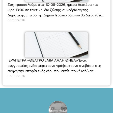
Σας προσκαλούμε στις 10-08-2026, ημέρα Δευτέρα και
ώρα 13:00 σε τακτική, δια ζώσης, συνεδρίαση της
Δημοτικής Επιτροπής Δήμου Ιεράπετραςπου θα διεξαχθεί
στο Δημοτικό Κατάστημα, Δημοκρατίας 31 στην αίθουσα
06/08/2026
«ΙΩΑΝΝΗΣ ΧΡΙΣΤΑΚΗΣ» στον 1ο όροφο, για τη συζήτηση
και λήψη αποφάσεων στα παρακάτω θέματα:
ΙΕΡΑΠΕΤΡΑ –ΘΕΑΤΡΟ «ΜΙΑ ΑΛΛΗ ΘΗΒΑ» Ένας
συγγραφέας ενδιαφέρεται να γράψει και να ανεβάσει στη
σκηνή την ιστορία ενός νέου που εκτίει ποινή ισόβιας
κάθειρξης για πατροκτονία. Ένα πολυβραβευμένο έργο για
05/08/2026
τις σχέσεις πατέρα-γιου, την ανδρική ταυτότητα, την ψυχική
ασθένεια, τον ερωτισμό. Ένα έργο αινιγματικό, συγκινητικό,
όσο και διασκεδαστικό. Ο διακεκριμένος σκηνοθέτης
Βαγγέλης Θεοδωρόπουλος ανέδειξε το πολυεπίπεδο αυτό
έργο, ενώ η παράσταση έχει καθιερωθεί ως σημαντικό
θεατρικό γεγονός χάρη στις εξαιρετικές ερμηνείες του