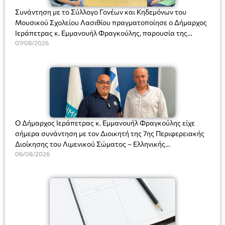
Συνάντηση με το Σύλλογο Γονέων και Κηδεμόνων του
Μουσικού Σχολείου Λασιθίου πραγματοποίησε ο Δήμαρχος
Ιεράπετρας κ. Εμμανουήλ Φραγκούλης, παρουσία της
Διευθύντριας του σχολείου κας Μαριάννας Χαΐτα.
07/08/2026
Ο Δήμαρχος Ιεράπετρας κ. Εμμανουήλ Φραγκούλης είχε
σήμερα συνάντηση με τον Διοικητή της 7ης Περιφερειακής
Διοίκησης του Λιμενικού Σώματος – Ελληνικής
Ακτοφυλακής (Λ.Σ.-ΕΛ.ΑΚΤ.), Αρχιπλοίαρχο Λ.Σ. κ. Ιωάννη
06/08/2026
Ορφανό