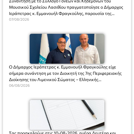
Συνάντηση με το Σύλλογο Γονέων και Κηδεμόνων του
Μουσικού Σχολείου Λασιθίου πραγματοποίησε ο Δήμαρχος
Ιεράπετρας κ. Εμμανουήλ Φραγκούλης, παρουσία της
Διευθύντριας του σχολείου κας Μαριάννας Χαΐτα.
07/08/2026
Ο Δήμαρχος Ιεράπετρας κ. Εμμανουήλ Φραγκούλης είχε
σήμερα συνάντηση με τον Διοικητή της 7ης Περιφερειακής
Διοίκησης του Λιμενικού Σώματος – Ελληνικής
Ακτοφυλακής (Λ.Σ.-ΕΛ.ΑΚΤ.), Αρχιπλοίαρχο Λ.Σ. κ. Ιωάννη
06/08/2026
Ορφανό
Σας προσκαλούμε στις 10-08-2026, ημέρα Δευτέρα και