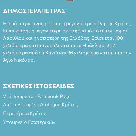
Καπουράνη, νικητή του βραβείου Δημήτρης Χορν 2022-
2023, για την ερμηνεία του στον διπλό ρόλο του Μαρτίν/
ΔΗΜΟΣ ΙΕΡΑΠΕΤΡΑΣ
Φεδερίκο. Σκηνοθεσία: Βαγγέλης Θεοδωρόπουλος Είσοδος: :
Ταμείο 22€- Προπώληση 20€( Άνεργοι, Φοιτητές, ΑΜΕΑ,
Η Ιεράπετρα είναι η τέταρτη μεγαλύτερη πόλη της Κρήτης.
άνω των 65 Προπώληση: Βιβλιοπωλείο Πάπυρος (Πλατεία
Είναι επίσης η μεγαλύτερη σε πληθυσμό πόλη του νομού
Πλαστήρα), E&G Mini market (Δημοκρατίας 39 Ιεράπετρα)
Λασιθίου και η νοτιότερη της Ελλάδας. Βρίσκεται 100
και στο more.com Χώρος: 3ο Γυμνάσιο Ιεράπετρας
(Είσοδος ΕΠΑ.Λ.) Έναρξη 21:15 Οργάνωση: ΚΝΩΣΟΣ
χιλιόμετρα νοτιοανατολικά από το Ηράκλειο, 242
ΘΕΑΤΡΙΚΕΣ ΠΑΡΑΓΩΓΕΣ ΕΕ
χιλιόμετρα από τα Χανιά και 36 χιλιόμετρα νότια από τον
Άγιο Νικόλαο.
ΣΧΕΤΙΚΕΣ ΙΣΤΟΣΕΛΙΔΕΣ
Visit Ierapetra - Facebook Page
Αποκεντρωμένη Διοίκηση Κρήτης
Περιφέρεια Κρήτης
Υπουργείο Εσωτερικών