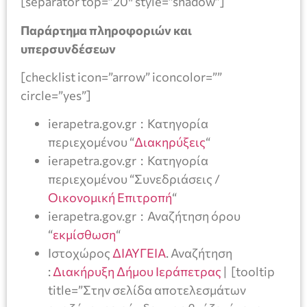
[separator top=”20″ style=”shadow”]
Παράρτημα πληροφοριών και
υπερσυνδέσεων
[checklist icon=”arrow” iconcolor=””
circle=”yes”]
ierapetra.gov.gr : Κατηγορία
περιεχομένου “
Διακηρύξεις
“
ierapetra.gov.gr : Κατηγορία
περιεχομένου “Συνεδριάσεις /
Οικονομική Επιτροπή
“
ierapetra.gov.gr : Αναζήτηση όρου
“
εκμίσθωση
“
Ιστοχώρος
ΔΙΑΥΓΕΙΑ
. Αναζήτηση
:
Διακήρυξη Δήμου Ιεράπετρας
| [tooltip
title=”Στην σελίδα αποτελεσμάτων