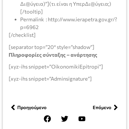
Δι@ύγεια)”](τι είναι η ΥπερΔι@ύγεια;)
[/tooltip]
Permalink : http://www.ierapetra.gov.gr/?
p=6962
[/checklist]
[separator top=”20″ style=”shadow”]
Πληροφορίες σύνταξης – ανάρτησης
[xyz-ihs snippet=”OikonomikiEpitropi”]
[xyz-ihs snippet=”Adminsignature”]
Προηγούμενο
Επόμενο