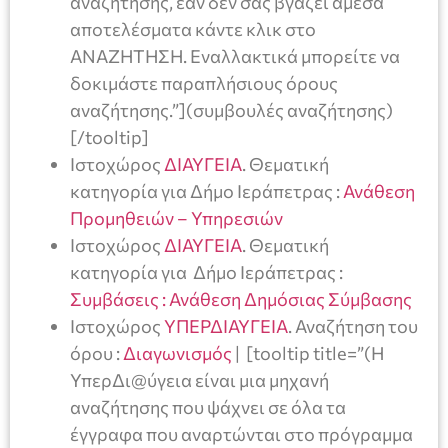
αναζήτησης, εάν δεν σας βγάζει άμεσα
αποτελέσματα κάντε κλικ στο
ΑΝΑΖΗΤΗΣΗ. Εναλλακτικά μπορείτε να
δοκιμάστε παραπλήσιους όρους
αναζήτησης.”](συμβουλές αναζήτησης)
[/tooltip]
Ιστοχώρος
ΔΙΑΥΓΕΙΑ
. Θεματική
κατηγορία για Δήμο Ιεράπετρας :
Ανάθεση
Προμηθειών – Υπηρεσιών
Ιστοχώρος
ΔΙΑΥΓΕΙΑ
. Θεματική
κατηγορία για Δήμο Ιεράπετρας :
Συμβάσεις : Ανάθεση Δημόσιας Σύμβασης
Ιστοχώρος
ΥΠΕΡΔΙΑΥΓΕΙΑ
. Αναζήτηση του
όρου :
Διαγωνισμός
| [tooltip title=”(Η
ΥπερΔι@ύγεια είναι μια μηχανή
αναζήτησης που ψάχνει σε όλα τα
έγγραφα που αναρτώνται στο πρόγραμμα