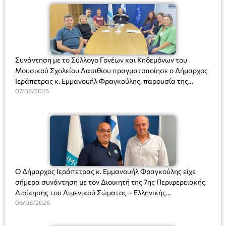
Συνάντηση με το Σύλλογο Γονέων και Κηδεμόνων του
Μουσικού Σχολείου Λασιθίου πραγματοποίησε ο Δήμαρχος
Ιεράπετρας κ. Εμμανουήλ Φραγκούλης, παρουσία της
Διευθύντριας του σχολείου κας Μαριάννας Χαΐτα.
07/08/2026
Ο Δήμαρχος Ιεράπετρας κ. Εμμανουήλ Φραγκούλης είχε
σήμερα συνάντηση με τον Διοικητή της 7ης Περιφερειακής
Διοίκησης του Λιμενικού Σώματος – Ελληνικής
Ακτοφυλακής (Λ.Σ.-ΕΛ.ΑΚΤ.), Αρχιπλοίαρχο Λ.Σ. κ. Ιωάννη
06/08/2026
Ορφανό