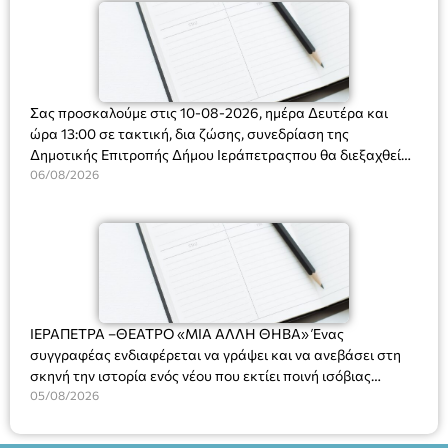
Σας προσκαλούμε στις 10-08-2026, ημέρα Δευτέρα και
ώρα 13:00 σε τακτική, δια ζώσης, συνεδρίαση της
Δημοτικής Επιτροπής Δήμου Ιεράπετραςπου θα διεξαχθεί
στο Δημοτικό Κατάστημα, Δημοκρατίας 31 στην αίθουσα
06/08/2026
«ΙΩΑΝΝΗΣ ΧΡΙΣΤΑΚΗΣ» στον 1ο όροφο, για τη συζήτηση
και λήψη αποφάσεων στα παρακάτω θέματα:
ΙΕΡΑΠΕΤΡΑ –ΘΕΑΤΡΟ «ΜΙΑ ΑΛΛΗ ΘΗΒΑ» Ένας
συγγραφέας ενδιαφέρεται να γράψει και να ανεβάσει στη
σκηνή την ιστορία ενός νέου που εκτίει ποινή ισόβιας
κάθειρξης για πατροκτονία. Ένα πολυβραβευμένο έργο για
05/08/2026
τις σχέσεις πατέρα-γιου, την ανδρική ταυτότητα, την ψυχική
ασθένεια, τον ερωτισμό. Ένα έργο αινιγματικό, συγκινητικό,