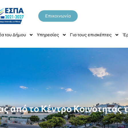
Επικοινωνία
έα του Δήμου
Υπηρεσίες
Για τους επισκέπτες
Έρ
ς από το Κέντρο Κοινότητας 