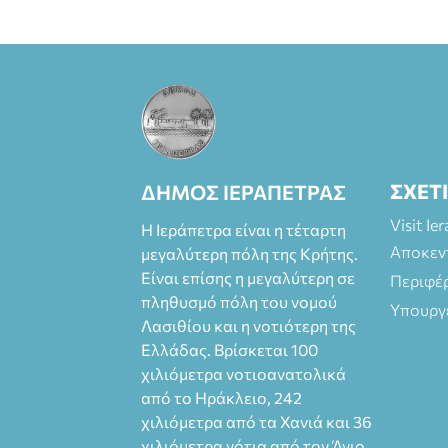
και
στο more.com
Χώρος: 3ο
Γυμνάσιο
Ιεράπετρας
(Είσοδος ΕΠΑ.Λ.)
Έναρξη 21:15
Οργάνωση:
ΚΝΩΣΟΣ
ΣΧΕΤ
ΔΗΜΟΣ ΙΕΡΑΠΕΤΡΑΣ
ΘΕΑΤΡΙΚΕΣ
ΠΑΡΑΓΩΓΕΣ ΕΕ
Visit Ie
Η Ιεράπετρα είναι η τέταρτη
Αποκεν
μεγαλύτερη πόλη της Κρήτης.
Είναι επίσης η μεγαλύτερη σε
Περιφέ
πληθυσμό πόλη του νομού
Υπουργ
Λασιθίου και η νοτιότερη της
Ελλάδας. Βρίσκεται 100
χιλιόμετρα νοτιοανατολικά
από το Ηράκλειο, 242
χιλιόμετρα από τα Χανιά και 36
χιλιόμετρα νότια από τον Άγιο