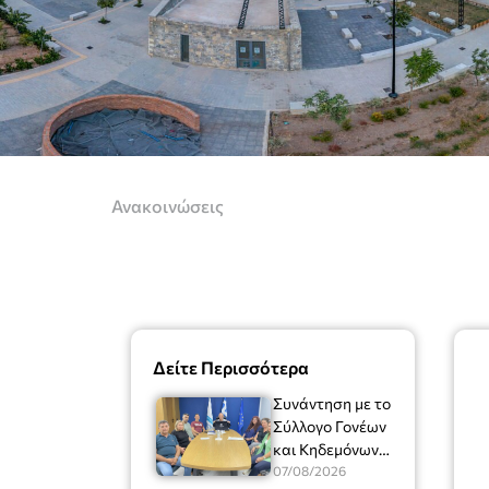
Ανακοινώσεις
Δείτε Περισσότερα
Συνάντηση με το
Σύλλογο Γονέων
και Κηδεμόνων
του Μουσικού
07/08/2026