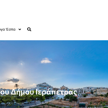
γα Έσπα
του Δήμου Ιεράπετρας