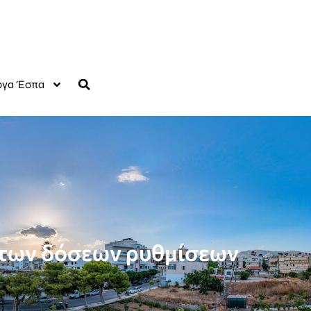
γα Έσπα
ς των δόσεων ρυθμίσεων