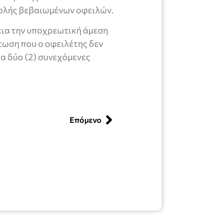
ολής βεβαιωμένων οφειλών.
πεια την υποχρεωτική άμεση
τωση που ο οφειλέτης δεν
α δύο (2) συνεχόμενες
Επόμενο