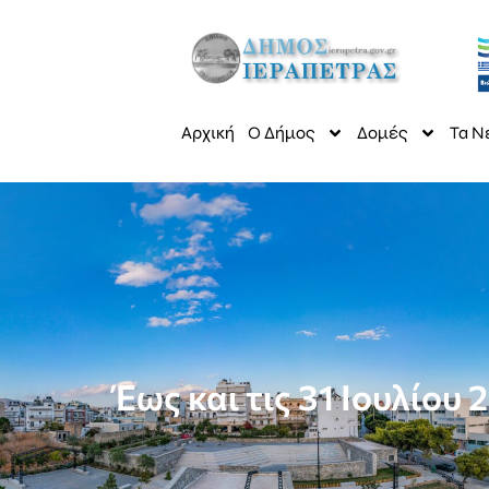
Αρχική
Ο Δήμος
Δομές
Τα Ν
Έως και τις 31 Ιουλίο