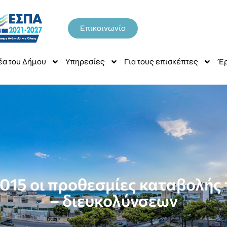
Επικοινωνία
έα του Δήμου
Υπηρεσίες
Για τους επισκέπτες
Έρ
υ 2015 οι προθεσμίες καταβολή
– διευκολύνσεων