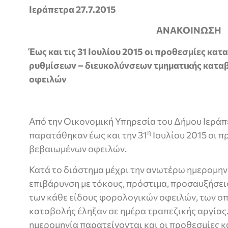
Ιεράπετρα 27.7.2015
ΑΝΑΚΟΙΝΩΣΗ
Έως και τις 31 Ιουλίου 2015 οι προθεσμίες κα
ρυθμίσεων – διευκολύνσεων τμηματικής κατα
οφειλών
Από την Οικονομική Υπηρεσία του Δήμου Ιεράπ
η
παρατάθηκαν έως και την 31
Ιουλίου 2015 οι 
βεβαιωμένων οφειλών.
Κατά το διάστημα μέχρι την ανωτέρω ημερομην
επιβάρυνση με τόκους, πρόστιμα, προσαυξήσε
των κάθε είδους φορολογικών οφειλών, των οπ
καταβολής έληξαν σε ημέρα τραπεζικής αργίας. 
ημερομηνία παρατείνονται και οι προθεσμίες 