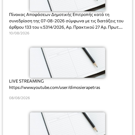
Πίνακας Αποφάσεων Δημοτικής Επιτροπής κατά τη
συνεδρίαση της 07-08-2026 σύμφωνα με τις διατάξεις του
άρθρου 133 του ν.5314/2026, Αρ. Πρακτικού 27 Αρ. Πρωτ.
Πρόσκλησης: 10817/03-08-2026
10/08/2026
LIVE STREAMING
https://www.youtube.com/user/dimosierapetras
08/08/2026