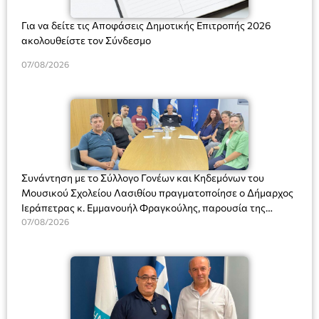
Για να δείτε τις Αποφάσεις Δημοτικής Επιτροπής 2026
ακολουθείστε τον Σύνδεσμο
07/08/2026
Συνάντηση με το Σύλλογο Γονέων και Κηδεμόνων του
Μουσικού Σχολείου Λασιθίου πραγματοποίησε ο Δήμαρχος
Ιεράπετρας κ. Εμμανουήλ Φραγκούλης, παρουσία της
Διευθύντριας του σχολείου κας Μαριάννας Χαΐτα.
07/08/2026