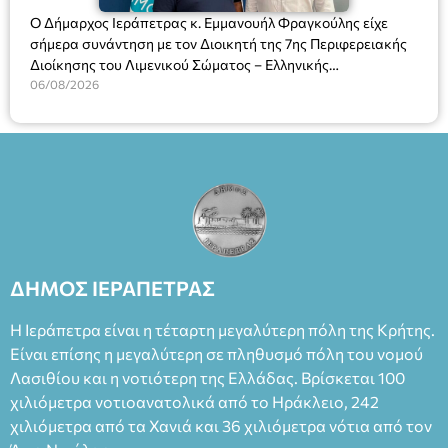
Ο Δήμαρχος Ιεράπετρας κ. Εμμανουήλ Φραγκούλης είχε
σήμερα συνάντηση με τον Διοικητή της 7ης Περιφερειακής
Διοίκησης του Λιμενικού Σώματος – Ελληνικής
Ακτοφυλακής (Λ.Σ.-ΕΛ.ΑΚΤ.), Αρχιπλοίαρχο Λ.Σ. κ. Ιωάννη
06/08/2026
Ορφανό
ΔΗΜΟΣ ΙΕΡΑΠΕΤΡΑΣ
Η Ιεράπετρα είναι η τέταρτη μεγαλύτερη πόλη της Κρήτης.
Είναι επίσης η μεγαλύτερη σε πληθυσμό πόλη του νομού
Λασιθίου και η νοτιότερη της Ελλάδας. Βρίσκεται 100
χιλιόμετρα νοτιοανατολικά από το Ηράκλειο, 242
χιλιόμετρα από τα Χανιά και 36 χιλιόμετρα νότια από τον