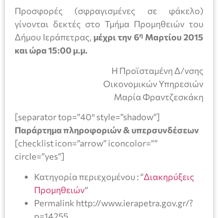
Προσφορές (σφραγισμένες σε φάκελο)
γίνονται δεκτές στο Τμήμα Προμηθειών του
η
Δήμου Ιεράπετρας,
μέχρι την 6
Μαρτίου 2015
και ώρα 15:00 μ.μ.
Η Προϊσταμένη Δ/νσης
Οικονομικών Υπηρεσιών
Μαρία Φραντζεσκάκη
[separator top=”40″ style=”shadow”]
Παράρτημα πληροφοριών & υπερσυνδέσεων
[checklist icon=”arrow” iconcolor=””
circle=”yes”]
Κατηγορία περιεχομένου : “
Διακηρύξεις
Προμηθειών
“
Permalink http://www.ierapetra.gov.gr/?
p=14255