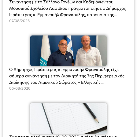
Συνάντηση με το Σύλλογο Γονέων και Κηδεμόνων του
Μουσικού Σχολείου Λασιθίου πραγματοποίησε ο Δήμαρχος
Ιεράπετρας κ. Εμμανουήλ Φραγκούλης, παρουσία της
Διευθύντριας του σχολείου κας Μαριάννας Χαΐτα.
07/08/2026
Ο Δήμαρχος Ιεράπετρας κ. Εμμανουήλ Φραγκούλης είχε
σήμερα συνάντηση με τον Διοικητή της 7ης Περιφερειακής
Διοίκησης του Λιμενικού Σώματος – Ελληνικής
Ακτοφυλακής (Λ.Σ.-ΕΛ.ΑΚΤ.), Αρχιπλοίαρχο Λ.Σ. κ. Ιωάννη
06/08/2026
Ορφανό
Σας προσκαλούμε στις 10-08-2026, ημέρα Δευτέρα και