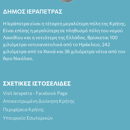
Καπουράνη, νικητή του βραβείου Δημήτρης Χορν 2022-
2023, για την ερμηνεία του στον διπλό ρόλο του Μαρτίν/
ΔΗΜΟΣ ΙΕΡΑΠΕΤΡΑΣ
Φεδερίκο. Σκηνοθεσία: Βαγγέλης Θεοδωρόπουλος Είσοδος: :
Ταμείο 22€- Προπώληση 20€( Άνεργοι, Φοιτητές, ΑΜΕΑ,
Η Ιεράπετρα είναι η τέταρτη μεγαλύτερη πόλη της Κρήτης.
άνω των 65 Προπώληση: Βιβλιοπωλείο Πάπυρος (Πλατεία
Είναι επίσης η μεγαλύτερη σε πληθυσμό πόλη του νομού
Πλαστήρα), E&G Mini market (Δημοκρατίας 39 Ιεράπετρα)
Λασιθίου και η νοτιότερη της Ελλάδας. Βρίσκεται 100
και στο more.com Χώρος: 3ο Γυμνάσιο Ιεράπετρας
(Είσοδος ΕΠΑ.Λ.) Έναρξη 21:15 Οργάνωση: ΚΝΩΣΟΣ
χιλιόμετρα νοτιοανατολικά από το Ηράκλειο, 242
ΘΕΑΤΡΙΚΕΣ ΠΑΡΑΓΩΓΕΣ ΕΕ
χιλιόμετρα από τα Χανιά και 36 χιλιόμετρα νότια από τον
Άγιο Νικόλαο.
ΣΧΕΤΙΚΕΣ ΙΣΤΟΣΕΛΙΔΕΣ
Visit Ierapetra - Facebook Page
Αποκεντρωμένη Διοίκηση Κρήτης
Περιφέρεια Κρήτης
Υπουργείο Εσωτερικών