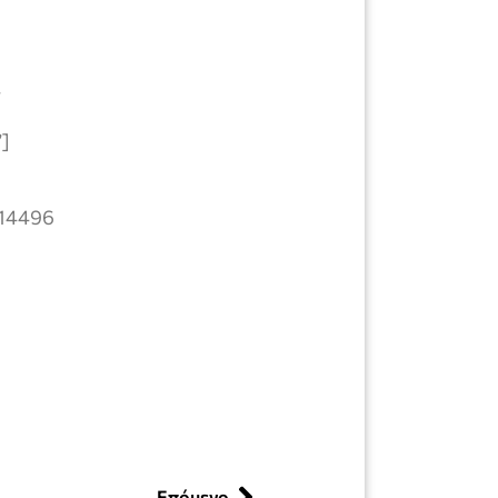
ν
”]
=14496
Επόμενο