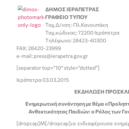
ΔΗΜΟΣ ΙΕΡΑΠΕΤΡΑΣ
ΓΡΑΦΕΙΟ ΤΥΠΟΥ
Ταχ.Δ/νση : Πλ.Κανουπάκη
Ταχ.κώδικας: 72200 Ιεράπετρα
Tηλέφωνο: 28423-40300
FAX: 28420-23999
e-mail: press@ierapetra.gov.gr
[separator top=”10″ style=”dotted”]
Ιεράπετρα 03.03.2015
ΕΚΔΗΛΩΣΗ ΠΡΟΣΚΛ
Ενημερωτική συνάντηση με θέμα «Προληπ
Ανθεκτικότητας Παιδιών: ο Ρόλος των Γο
[dropcap]Μ[/dropcap]ια ενδιαφέρουσα ενημε