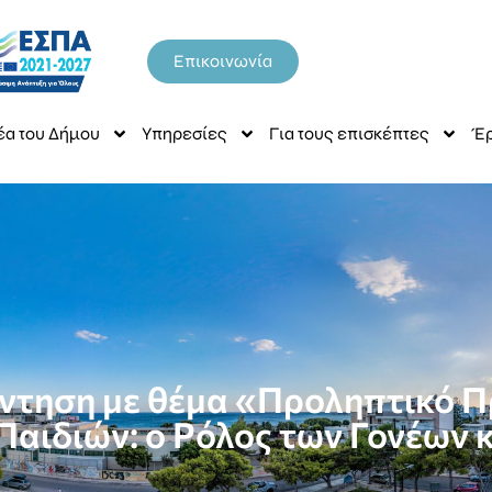
Επικοινωνία
έα του Δήμου
Υπηρεσίες
Για τους επισκέπτες
Έρ
ντηση με θέμα «Προληπτικό 
Παιδιών: ο Ρόλος των Γονέων κ