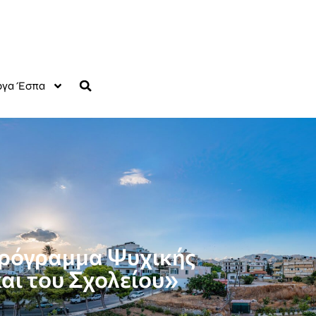
γα Έσπα
Πρόγραμμα Ψυχικής
αι του Σχολείου»