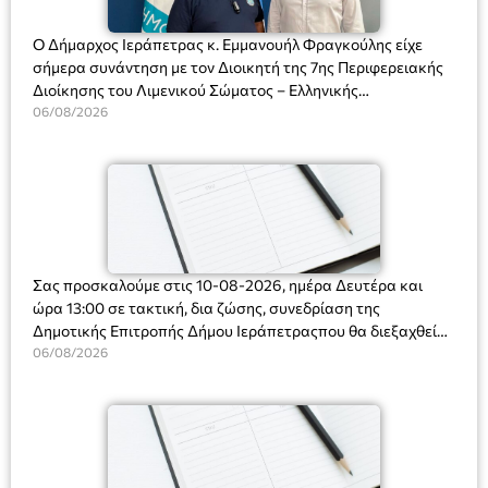
Ο Δήμαρχος Ιεράπετρας κ. Εμμανουήλ Φραγκούλης είχε
σήμερα συνάντηση με τον Διοικητή της 7ης Περιφερειακής
Διοίκησης του Λιμενικού Σώματος – Ελληνικής
Ακτοφυλακής (Λ.Σ.-ΕΛ.ΑΚΤ.), Αρχιπλοίαρχο Λ.Σ. κ. Ιωάννη
06/08/2026
Ορφανό
Σας προσκαλούμε στις 10-08-2026, ημέρα Δευτέρα και
ώρα 13:00 σε τακτική, δια ζώσης, συνεδρίαση της
Δημοτικής Επιτροπής Δήμου Ιεράπετραςπου θα διεξαχθεί
στο Δημοτικό Κατάστημα, Δημοκρατίας 31 στην αίθουσα
06/08/2026
«ΙΩΑΝΝΗΣ ΧΡΙΣΤΑΚΗΣ» στον 1ο όροφο, για τη συζήτηση
και λήψη αποφάσεων στα παρακάτω θέματα: