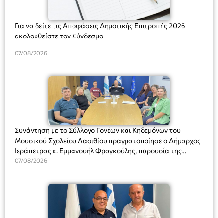
Για να δείτε τις Αποφάσεις Δημοτικής Επιτροπής 2026
ακολουθείστε τον Σύνδεσμο
07/08/2026
Συνάντηση με το Σύλλογο Γονέων και Κηδεμόνων του
Μουσικού Σχολείου Λασιθίου πραγματοποίησε ο Δήμαρχος
Ιεράπετρας κ. Εμμανουήλ Φραγκούλης, παρουσία της
Διευθύντριας του σχολείου κας Μαριάννας Χαΐτα.
07/08/2026