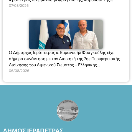
Διευθύντριας του σχολείου κας Μαριάννας Χαΐτα.
07/08/2026
Ο Δήμαρχος Ιεράπετρας κ. Εμμανουήλ Φραγκούλης είχε
σήμερα συνάντηση με τον Διοικητή της 7ης Περιφερειακής
Διοίκησης του Λιμενικού Σώματος – Ελληνικής
Ακτοφυλακής (Λ.Σ.-ΕΛ.ΑΚΤ.), Αρχιπλοίαρχο Λ.Σ. κ. Ιωάννη
06/08/2026
Ορφανό
ΔΗΜΟΣ ΙΕΡΑΠΕΤΡΑΣ