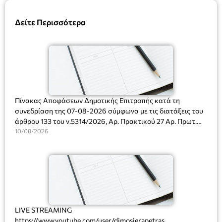
Δείτε Περισσότερα
Πίνακας Αποφάσεων Δημοτικής Επιτροπής κατά τη
συνεδρίαση της 07-08-2026 σύμφωνα με τις διατάξεις του
άρθρου 133 του ν.5314/2026, Αρ. Πρακτικού 27 Αρ. Πρωτ.
Πρόσκλησης: 10817/03-08-2026
10/08/2026
LIVE STREAMING
https://www.youtube.com/user/dimosierapetras