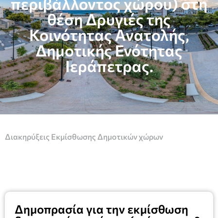
περιβάλλοντος χώρου) στη
θέση Δρυγιές της
Κοινότητας Ανατολής,
Δημοτικής Ενότητας
Ιεράπετρας.
Διακηρύξεις Εκμίσθωσης Δημοτικών χώρων
Δημοπρασία για την εκμίσθωση