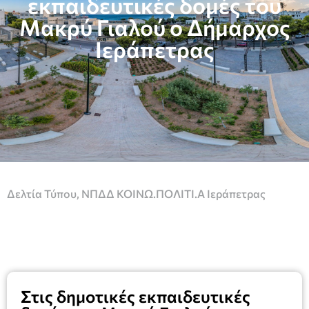
εκπαιδευτικές δομές του
Μακρύ Γιαλού ο Δήμαρχος
Ιεράπετρας
Δελτία Τύπου
,
ΝΠΔΔ ΚΟΙΝΩ.ΠΟΛΙΤΙ.Α Ιεράπετρας
Στις δημοτικές εκπαιδευτικές