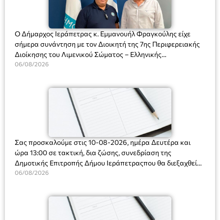
Ο Δήμαρχος Ιεράπετρας κ. Εμμανουήλ Φραγκούλης είχε
σήμερα συνάντηση με τον Διοικητή της 7ης Περιφερειακής
Διοίκησης του Λιμενικού Σώματος – Ελληνικής
Ακτοφυλακής (Λ.Σ.-ΕΛ.ΑΚΤ.), Αρχιπλοίαρχο Λ.Σ. κ. Ιωάννη
06/08/2026
Ορφανό
Σας προσκαλούμε στις 10-08-2026, ημέρα Δευτέρα και
ώρα 13:00 σε τακτική, δια ζώσης, συνεδρίαση της
Δημοτικής Επιτροπής Δήμου Ιεράπετραςπου θα διεξαχθεί
στο Δημοτικό Κατάστημα, Δημοκρατίας 31 στην αίθουσα
06/08/2026
«ΙΩΑΝΝΗΣ ΧΡΙΣΤΑΚΗΣ» στον 1ο όροφο, για τη συζήτηση
και λήψη αποφάσεων στα παρακάτω θέματα: