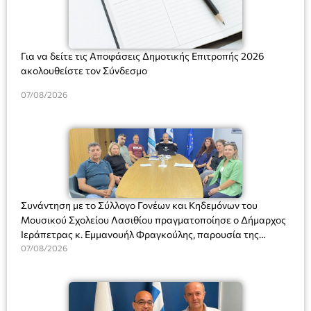
Για να δείτε τις Αποφάσεις Δημοτικής Επιτροπής 2026
ακολουθείστε τον Σύνδεσμο
07/08/2026
Συνάντηση με το Σύλλογο Γονέων και Κηδεμόνων του
Μουσικού Σχολείου Λασιθίου πραγματοποίησε ο Δήμαρχος
Ιεράπετρας κ. Εμμανουήλ Φραγκούλης, παρουσία της
Διευθύντριας του σχολείου κας Μαριάννας Χαΐτα.
07/08/2026