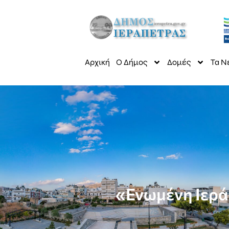
Αρχική
Ο Δήμος
Δομές
Τα Ν
«Ενωμένη Ιερ