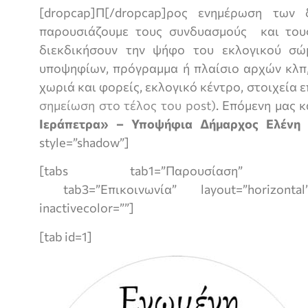
[dropcap]Π[/dropcap]ρος ενημέρωση των
παρουσιάζουμε τους συνδυασμούς και του
διεκδικήσουν την ψήφο του εκλογικού σώμ
υποψηφίων, πρόγραμμα ή πλαίσιο αρχών κλπ
χωριά και φορείς, εκλογικό κέντρο, στοιχεία 
σημείωση στο τέλος του post)
. Επόμενη μας
Ιεράπετρα» – Υποψήφια Δήμαρχος Ελένη
style=”shadow”]
[tabs tab1=”Παρουσίαση” 
tab3=”Επικοινωνία” layout=”horizont
inactivecolor=””]
[tab id=1]