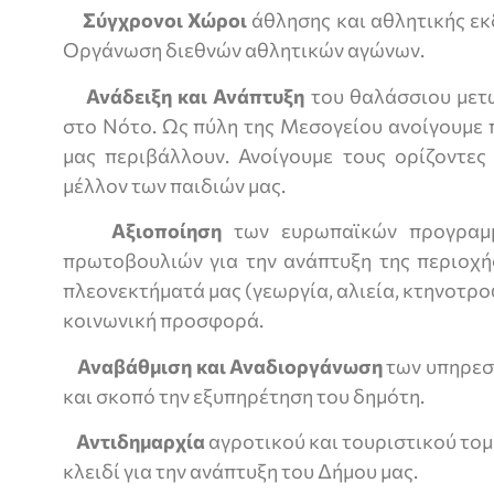
Σύγχρονοι Χώροι
ά­θλησης και αθλητικής εκ
Οργάνωση διεθνών αθλητι­κών αγώνων.
Ανάδειξη και Ανάπτυ­ξη
του θαλάσσιου μετώ
στο Νότο. Ως πύλη της Μεσογεί­ου ανοίγουμε 
μας περιβάλ­λουν. Ανοίγουμε τους ορίζο­ντε
μέλλον των παιδιών μας.
Αξιοποίηση
των ευρωπαϊκών προγραμμ
πρωτοβουλιών για την ανάπτυξη της περιοχή
πλεονεκτήματά μας (γεωργία, αλιεία, κτηνοτρο
κοινωνική προσφορά.
Αναβάθμιση και Αναδιοργάνωση
των υπηρεσι
και σκοπό την εξυπηρέτη­ση του δημότη.
Αντιδημαρχία
αγροτικού και τουριστικού τομ
κλειδί για την ανάπτυξη του Δήμου μας.