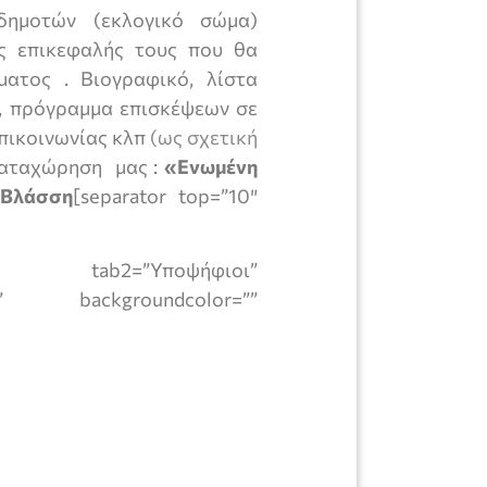
 δημοτών (εκλογικό σώμα)
ς επικεφαλής τους που θα
ατος . Βιογραφικό, λίστα
, πρόγραμμα επισκέψεων σε
επικοινωνίας κλπ
(ως σχετική
 καταχώρηση
μας :
«Ενωμένη
 Βλάσση
[separator top=”10″
tab2=”Υποψήφιοι”
al” backgroundcolor=””