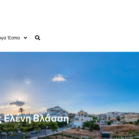
γα Έσπα
 Ελένη Βλάσση