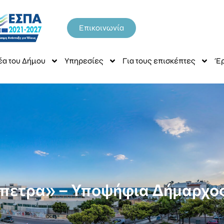
Επικοινωνία
έα του Δήμου
Υπηρεσίες
Για τους επισκέπτες
Έρ
άπετρα» – Υποψήφια Δήμαρχος