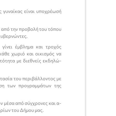
ς γυναίκας είναι υπο­χρέωσή
 α­πό την προβολή του τόπου
 κυβερνώντες.
γίνει έμ­βλημα και τροχός
κάθε χωριό και οικισμός να
υτότητα με διεθνείς εκδηλώ­
τα­σία του περιβάλλοντος με
ηση των προγραμμάτων της
ν μέσα από σύγχρονες και α­
ρίων του Δήμου μας.