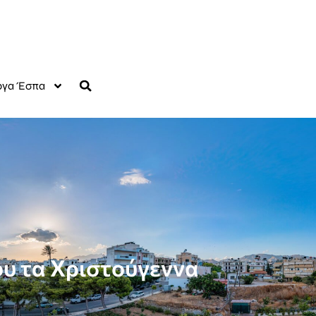
γα Έσπα
ου τα Χριστούγεννα