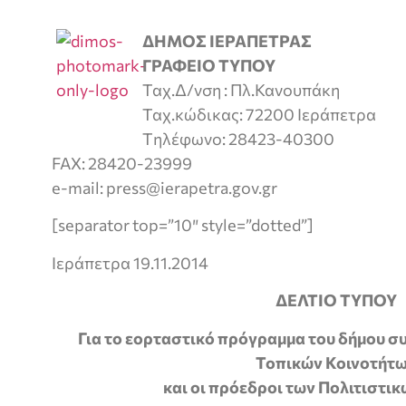
ΔΗΜΟΣ ΙΕΡΑΠΕΤΡΑΣ
ΓΡΑΦΕΙΟ ΤΥΠΟΥ
Ταχ.Δ/νση : Πλ.Κανουπάκη
Ταχ.κώδικας: 72200 Ιεράπετρα
Tηλέφωνο: 28423-40300
FAX: 28420-23999
e-mail: press@ierapetra.gov.gr
[separator top=”10″ style=”dotted”]
Ιεράπετρα 19.11.2014
ΔΕΛΤΙΟ ΤΥΠΟΥ
Για το εορταστικό πρόγραμμα του δήμου σ
Τοπικών Κοινοτήτ
και οι πρόεδροι των Πολιτιστ