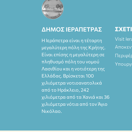
ΣΧΕΤ
ΔΗΜΟΣ ΙΕΡΑΠΕΤΡΑΣ
Visit Ie
Η Ιεράπετρα είναι η τέταρτη
Αποκεν
μεγαλύτερη πόλη της Κρήτης.
Είναι επίσης η μεγαλύτερη σε
Περιφέ
πληθυσμό πόλη του νομού
Υπουργ
Λασιθίου και η νοτιότερη της
Ελλάδας. Βρίσκεται 100
χιλιόμετρα νοτιοανατολικά
από το Ηράκλειο, 242
χιλιόμετρα από τα Χανιά και 36
χιλιόμετρα νότια από τον Άγιο
Νικόλαο.