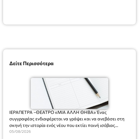
Δείτε Περισσότερα
ΙΕΡΑΠΕΤΡΑ –ΘΕΑΤΡΟ «ΜΙΑ ΑΛΛΗ ΘΗΒΑ» Ένας
συγγραφέας ενδιαφέρεται να γράψει και να ανεβάσει στη
σκηνή την ιστορία ενός νέου που εκτίει ποινή ισόβιας
κάθειρξης για πατροκτονία. Ένα πολυβραβευμένο έργο για
05/08/2026
τις σχέσεις πατέρα-γιου, την ανδρική ταυτότητα, την ψυχική