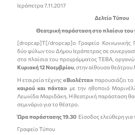
Ιεράπετρα 7.11.2017
Δελτίο Τύπου
Θεατρική παράσταση στο πλαίσιο το
[dropcap]Τ[/dropcap]ο Γραφείο Κοινωνικής 
δύο φύλων του Δήμου Ιεράπετρας σε συνεργασί
στα πλαίσια του προγράμματος ΤΕΒΑ, οργανώ
Κυριακή 12 Νοεμβρίου
, στην αίθουσα θεάτρου
Η εταιρεία τέχνης
«Βιολέττα»
παρουσιάζει το
καιρού και πάντα»
με την ηθοποιό Μαρινέλ
Λεωνίδα Μαριδάκη. Η θεατρική παράσταση θα
σεμινάριο για το θέατρο.
Ώρα παράστασης 19.30
Είσοδος ελεύθερη για 
Γραφείο Τύπου