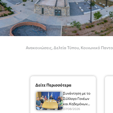
Ανακοινώσεις
,
Δελτία Τύπου
,
Κοινωνικό Παντ
Δείτε Περισσότερα
Συνάντηση με το
Σύλλογο Γονέων
και Κηδεμόνων
του Μουσικού
07/08/2026