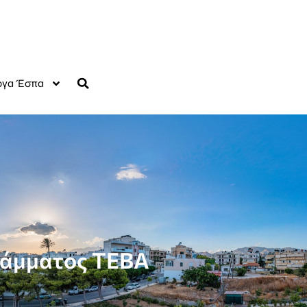
γα Έσπα
ράμματος ΤΕΒΑ