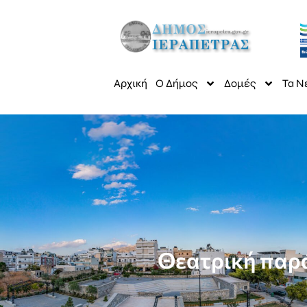
Αρχική
Ο Δήμος
Δομές
Τα Ν
Θεατρική παρ