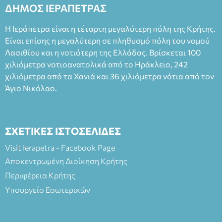
2023, για την ερμηνεία του στον διπλό ρόλο του Μαρτίν/
ΔΗΜΟΣ ΙΕΡΑΠΕΤΡΑΣ
Φεδερίκο. Σκηνοθεσία: Βαγγέλης Θεοδωρόπουλος Είσοδος: :
Ταμείο 22€- Προπώληση 20€( Άνεργοι, Φοιτητές, ΑΜΕΑ,
Η Ιεράπετρα είναι η τέταρτη μεγαλύτερη πόλη της Κρήτης.
άνω των 65 Προπώληση: Βιβλιοπωλείο Πάπυρος (Πλατεία
Είναι επίσης η μεγαλύτερη σε πληθυσμό πόλη του νομού
Πλαστήρα), E&G Mini market (Δημοκρατίας 39 Ιεράπετρα)
Λασιθίου και η νοτιότερη της Ελλάδας. Βρίσκεται 100
και στο more.com Χώρος: 3ο Γυμνάσιο Ιεράπετρας
(Είσοδος ΕΠΑ.Λ.) Έναρξη 21:15 Οργάνωση: ΚΝΩΣΟΣ
χιλιόμετρα νοτιοανατολικά από το Ηράκλειο, 242
ΘΕΑΤΡΙΚΕΣ ΠΑΡΑΓΩΓΕΣ ΕΕ
χιλιόμετρα από τα Χανιά και 36 χιλιόμετρα νότια από τον
Άγιο Νικόλαο.
ΣΧΕΤΙΚΕΣ ΙΣΤΟΣΕΛΙΔΕΣ
Visit Ierapetra - Facebook Page
Αποκεντρωμένη Διοίκηση Κρήτης
Περιφέρεια Κρήτης
Υπουργείο Εσωτερικών