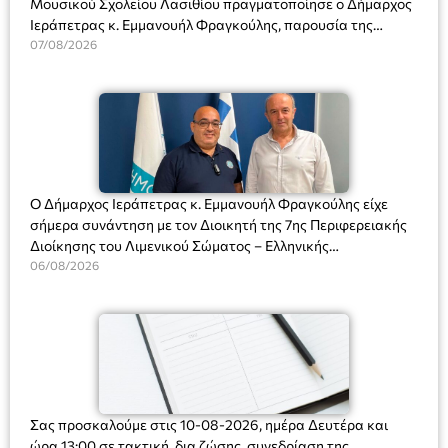
Μουσικού Σχολείου Λασιθίου πραγματοποίησε ο Δήμαρχος
Ιεράπετρας κ. Εμμανουήλ Φραγκούλης, παρουσία της
Διευθύντριας του σχολείου κας Μαριάννας Χαΐτα.
07/08/2026
Ο Δήμαρχος Ιεράπετρας κ. Εμμανουήλ Φραγκούλης είχε
σήμερα συνάντηση με τον Διοικητή της 7ης Περιφερειακής
Διοίκησης του Λιμενικού Σώματος – Ελληνικής
Ακτοφυλακής (Λ.Σ.-ΕΛ.ΑΚΤ.), Αρχιπλοίαρχο Λ.Σ. κ. Ιωάννη
06/08/2026
Ορφανό
Σας προσκαλούμε στις 10-08-2026, ημέρα Δευτέρα και
ώρα 13:00 σε τακτική, δια ζώσης, συνεδρίαση της