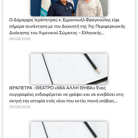
Ο Δήμαρχος Ιεράπετρας κ. Εμμανουήλ Φραγκούλης είχε
σήμερα συνάντηση με τον Διοικητή της 7ης Περιφερειακής
Διοίκησης του Λιμενικού Σώματος – Ελληνικής
Ακτοφυλακής (Λ.Σ.-ΕΛ.ΑΚΤ.), Αρχιπλοίαρχο Λ.Σ. κ. Ιωάννη
06/08/2026
Ορφανό
ΙΕΡΑΠΕΤΡΑ –ΘΕΑΤΡΟ «ΜΙΑ ΑΛΛΗ ΘΗΒΑ» Ένας
συγγραφέας ενδιαφέρεται να γράψει και να ανεβάσει στη
σκηνή την ιστορία ενός νέου που εκτίει ποινή ισόβιας
κάθειρξης για πατροκτονία. Ένα πολυβραβευμένο έργο για
05/08/2026
τις σχέσεις πατέρα-γιου, την ανδρική ταυτότητα, την ψυχική
ασθένεια, τον ερωτισμό. Ένα έργο αινιγματικό, συγκινητικό,
όσο και διασκεδαστικό. Ο διακεκριμένος σκηνοθέτης
Βαγγέλης Θεοδωρόπουλος ανέδειξε το πολυεπίπεδο αυτό