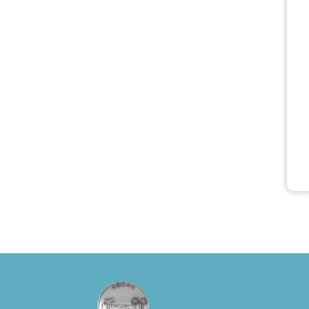
του Δημήτρη
Καπουράνη,
νικητή του
βραβείου
Δημήτρης Χορν
2022-2023, για
την ερμηνεία του
στον διπλό ρόλο
του Μαρτίν/
Φεδερίκο.
Σκηνοθεσία: Βαγ
γέλης
Θεοδωρόπουλος
Είσοδος: : Ταμείο
22€-
Προπώληση 20€
( Άνεργοι,
Φοιτητές, ΑΜΕΑ,
άνω των 65
Προπώληση: Βιβ
λιοπωλείο