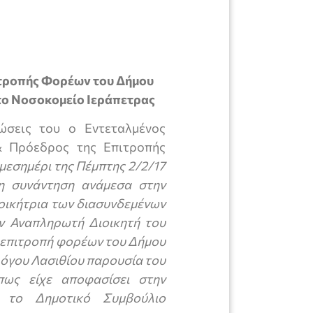
ιτροπής Φορέων του Δήμου
το Νοσοκομείο Ιεράπετρας
ώσεις του ο Εντεταλμένος
& Πρόεδρος της Επιτροπής
εσημέρι της Πέμπτης 2/2/17
 συνάντηση ανάμεσα στην
ιοικήτρια των διασυνδεμένων
ν Αναπληρωτή Διοικητή του
ν επιτροπή φορέων του Δήμου
λόγου Λασιθίου παρουσία του
πως είχε αποφασίσει στην
 το Δημοτικό Συμβούλιο