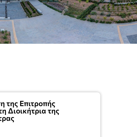
η της Επιτροπής
η Διοικήτρια της
τρας