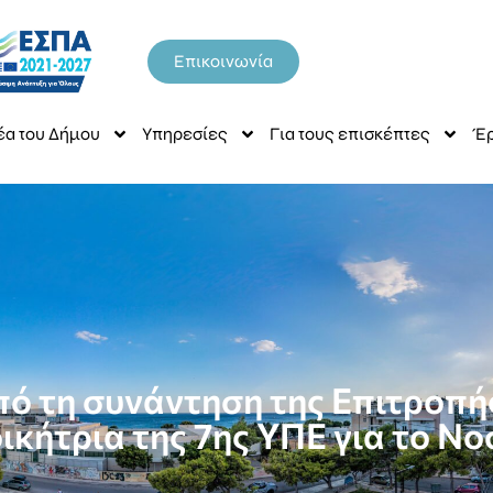
Επικοινωνία
έα του Δήμου
Υπηρεσίες
Για τους επισκέπτες
Έρ
ό τη συνάντηση της Επιτροπ
οικήτρια της 7ης ΥΠΕ για το Ν