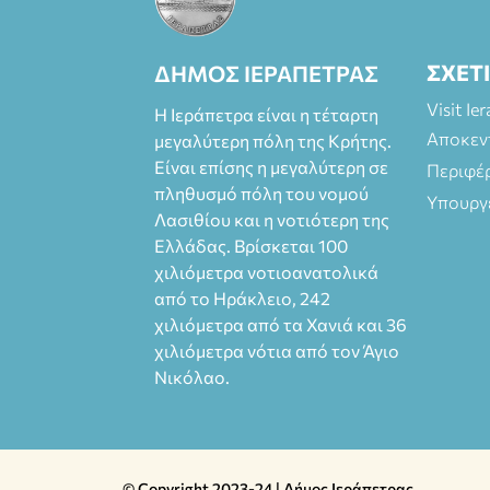
Πάπυρος
(Πλατεία
Πλαστήρα), E&G
ΣΧΕΤ
ΔΗΜΟΣ ΙΕΡΑΠΕΤΡΑΣ
Mini market
(Δημοκρατίας
Visit Ie
Η Ιεράπετρα είναι η τέταρτη
39 Ιεράπετρα)
Αποκεν
μεγαλύτερη πόλη της Κρήτης.
και
Είναι επίσης η μεγαλύτερη σε
Περιφέ
στο more.com
πληθυσμό πόλη του νομού
Χώρος: 3ο
Υπουργ
Λασιθίου και η νοτιότερη της
Γυμνάσιο
Ελλάδας. Βρίσκεται 100
Ιεράπετρας
(Είσοδος ΕΠΑ.Λ.)
χιλιόμετρα νοτιοανατολικά
Έναρξη 21:15
από το Ηράκλειο, 242
Οργάνωση:
χιλιόμετρα από τα Χανιά και 36
ΚΝΩΣΟΣ
χιλιόμετρα νότια από τον Άγιο
ΘΕΑΤΡΙΚΕΣ
Νικόλαο.
ΠΑΡΑΓΩΓΕΣ ΕΕ
© Copyright 2023-24 | Δήμος Ιεράπετρας