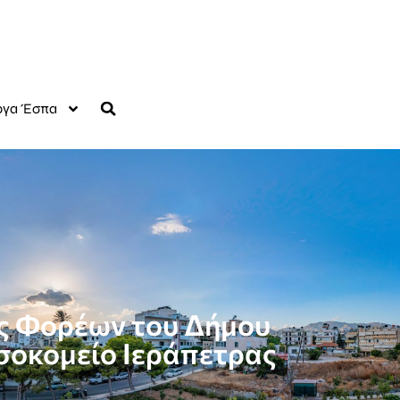
γα Έσπα
ής Φορέων του Δήμου
οσοκομείο Ιεράπετρας