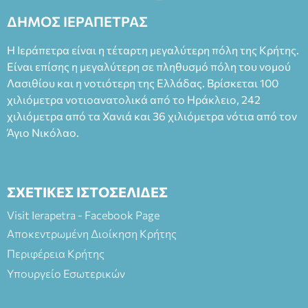
2023, για την ερμηνεία του στον διπλό ρόλο του Μαρτίν/
ΔΗΜΟΣ ΙΕΡΑΠΕΤΡΑΣ
Φεδερίκο. Σκηνοθεσία: Βαγγέλης Θεοδωρόπουλος Είσοδος: :
Ταμείο 22€- Προπώληση 20€( Άνεργοι, Φοιτητές, ΑΜΕΑ,
Η Ιεράπετρα είναι η τέταρτη μεγαλύτερη πόλη της Κρήτης.
άνω των 65 Προπώληση: Βιβλιοπωλείο Πάπυρος (Πλατεία
Είναι επίσης η μεγαλύτερη σε πληθυσμό πόλη του νομού
Πλαστήρα), E&G Mini market (Δημοκρατίας 39 Ιεράπετρα)
Λασιθίου και η νοτιότερη της Ελλάδας. Βρίσκεται 100
και στο more.com Χώρος: 3ο Γυμνάσιο Ιεράπετρας
(Είσοδος ΕΠΑ.Λ.) Έναρξη 21:15 Οργάνωση: ΚΝΩΣΟΣ
χιλιόμετρα νοτιοανατολικά από το Ηράκλειο, 242
ΘΕΑΤΡΙΚΕΣ ΠΑΡΑΓΩΓΕΣ ΕΕ
χιλιόμετρα από τα Χανιά και 36 χιλιόμετρα νότια από τον
Άγιο Νικόλαο.
ΣΧΕΤΙΚΕΣ ΙΣΤΟΣΕΛΙΔΕΣ
Visit Ierapetra - Facebook Page
Αποκεντρωμένη Διοίκηση Κρήτης
Περιφέρεια Κρήτης
Υπουργείο Εσωτερικών