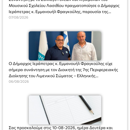
Μουσικού Σχολείου Λασιθίου πραγματοποίησε ο Δήμαρχος
Ιεράπετρας κ. Εμμανουήλ Φραγκούλης, παρουσία της
Διευθύντριας του σχολείου κας Μαριάννας Χαΐτα.
07/08/2026
Ο Δήμαρχος Ιεράπετρας κ. Εμμανουήλ Φραγκούλης είχε
σήμερα συνάντηση με τον Διοικητή της 7ης Περιφερειακής
Διοίκησης του Λιμενικού Σώματος – Ελληνικής
Ακτοφυλακής (Λ.Σ.-ΕΛ.ΑΚΤ.), Αρχιπλοίαρχο Λ.Σ. κ. Ιωάννη
06/08/2026
Ορφανό
Σας προσκαλούμε στις 10-08-2026, ημέρα Δευτέρα και