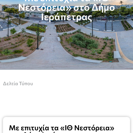
Νεστόρεια» στο Δήμο
Ιεράπετρας
Δελτία Τύπου
Με επιτυχία τα «ΙΘ Νεστόρεια»