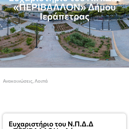
«ΠΕΡΙΒΑΛΛΟΝ» Δήμου
Ιεράπετρας
Ανακοινώσεις
,
Λοιπά
Ευχαριστήριο του Ν.Π.Δ.Δ