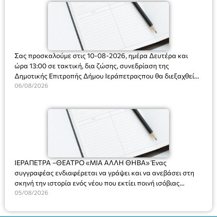
Σας προσκαλούμε στις 10-08-2026, ημέρα Δευτέρα και
ώρα 13:00 σε τακτική, δια ζώσης, συνεδρίαση της
Δημοτικής Επιτροπής Δήμου Ιεράπετραςπου θα διεξαχθεί
στο Δημοτικό Κατάστημα, Δημοκρατίας 31 στην αίθουσα
06/08/2026
«ΙΩΑΝΝΗΣ ΧΡΙΣΤΑΚΗΣ» στον 1ο όροφο, για τη συζήτηση
και λήψη αποφάσεων στα παρακάτω θέματα:
ΙΕΡΑΠΕΤΡΑ –ΘΕΑΤΡΟ «ΜΙΑ ΑΛΛΗ ΘΗΒΑ» Ένας
συγγραφέας ενδιαφέρεται να γράψει και να ανεβάσει στη
σκηνή την ιστορία ενός νέου που εκτίει ποινή ισόβιας
κάθειρξης για πατροκτονία. Ένα πολυβραβευμένο έργο για
05/08/2026
τις σχέσεις πατέρα-γιου, την ανδρική ταυτότητα, την ψυχική
ασθένεια, τον ερωτισμό. Ένα έργο αινιγματικό, συγκινητικό,