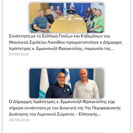
Συνάντηση με το Σύλλογο Γονέων και Κηδεμόνων του
Μουσικού Σχολείου Λασιθίου πραγματοποίησε ο Δήμαρχος
Ιεράπετρας κ. Εμμανουήλ Φραγκούλης, παρουσία της
Διευθύντριας του σχολείου κας Μαριάννας Χαΐτα.
07/08/2026
Ο Δήμαρχος Ιεράπετρας κ. Εμμανουήλ Φραγκούλης είχε
σήμερα συνάντηση με τον Διοικητή της 7ης Περιφερειακής
Διοίκησης του Λιμενικού Σώματος – Ελληνικής
Ακτοφυλακής (Λ.Σ.-ΕΛ.ΑΚΤ.), Αρχιπλοίαρχο Λ.Σ. κ. Ιωάννη
06/08/2026
Ορφανό