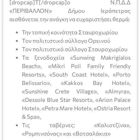
[dropcap]Τ[/dropcap]ο Ν.Π.Δ.Δ
«ΠΕΡΙΒΑΛΛΟΝ» Δήμου Ιεράπετρας
αισθάνεται την ανάγκη να ευχαριστήσει θερμά:
Την τοπική κοινότητα Σταυροχωρίου
Τον πολιτιστικό σύλλογο Ορεινού
Τον πολιτιστικό σύλλογο Σταυροχωρίου
Τα ξενοδοχεία «Sunwing Makrigialos
Beach», «Mikri Poli Family Friendly
Resorts», «South Coast Hotel», «Porto
Belissario», «Kakkos Bay Hotel»,
«Sunshine Crete Village», «Almyra»,
«Dessole Blue Star Resort», «Arion Palace
Hotel», «Petra Mare Hotel», «Ostria Resort
& Spa»,
Τις ταβέρνες: «Καλιοτζίνα»,
«Ρομπινσόνας» και «Βοτσαλάκια»