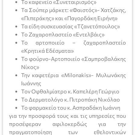
Το καφενείο «Συνεταιρισμός»
Τα Σούπερ μάρκετ: «Φαιστός»- Χατζάκης,
«Πιπεράκης» και «Παγορδάκη Ειρήνη»
Τα είδη συσκευασίας «Τζανετόπουλος»
Το Ζαχαροπλαστείο «Εντελβάις»
Το αρτοποιείο – ζαχαροπλαστείο
«Κρητικά Εδέσματα»
Το φούρνο-Αρτοποιείο «Σαμπροβαλάκης
Νίκος»
Την καφετέρια «Milonakis»- Μυλωνάκης
Ιωάννης
Τον Οφθαλμίατρο κ. Καπελέρη Γεώργιο
Το Δερματολόγο κ. Πιτροπάκη Νικόλαο
Το φαρμακείο του κ. Ασπραδάκη Ιωάννη
για την προσφορά τους και τις υπηρεσίες που
προσέφεραν αφιλοκερδώς για την
πραγματοποίηση των εθελοντικών