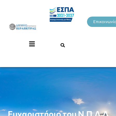
Επικοινωνί
Ευχαριστήριο του Ν.Π.Δ.Δ