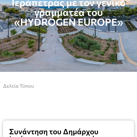
Ιεράπετρας με τον γενικό
γραμματέα του
«HYDROGEN EUROPE»
Δελτία Τύπου
Συνάντηση του Δημάρχου