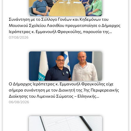
Συνάντηση με το Σύλλογο Γονέων και Κηδεμόνων του
Μουσικού Σχολείου Λασιθίου πραγματοποίησε ο Δήμαρχος
Ιεράπετρας κ. Εμμανουήλ Φραγκούλης, παρουσία της
Διευθύντριας του σχολείου κας Μαριάννας Χαΐτα.
07/08/2026
Ο Δήμαρχος Ιεράπετρας κ. Εμμανουήλ Φραγκούλης είχε
σήμερα συνάντηση με τον Διοικητή της 7ης Περιφερειακής
Διοίκησης του Λιμενικού Σώματος – Ελληνικής
Ακτοφυλακής (Λ.Σ.-ΕΛ.ΑΚΤ.), Αρχιπλοίαρχο Λ.Σ. κ. Ιωάννη
06/08/2026
Ορφανό