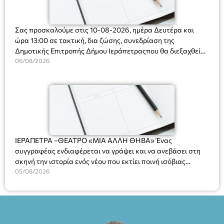
Σας προσκαλούμε στις 10-08-2026, ημέρα Δευτέρα και
ώρα 13:00 σε τακτική, δια ζώσης, συνεδρίαση της
Δημοτικής Επιτροπής Δήμου Ιεράπετραςπου θα διεξαχθεί
στο Δημοτικό Κατάστημα, Δημοκρατίας 31 στην αίθουσα
06/08/2026
«ΙΩΑΝΝΗΣ ΧΡΙΣΤΑΚΗΣ» στον 1ο όροφο, για τη συζήτηση
και λήψη αποφάσεων στα παρακάτω θέματα:
ΙΕΡΑΠΕΤΡΑ –ΘΕΑΤΡΟ «ΜΙΑ ΑΛΛΗ ΘΗΒΑ» Ένας
συγγραφέας ενδιαφέρεται να γράψει και να ανεβάσει στη
σκηνή την ιστορία ενός νέου που εκτίει ποινή ισόβιας
κάθειρξης για πατροκτονία. Ένα πολυβραβευμένο έργο για
05/08/2026
τις σχέσεις πατέρα-γιου, την ανδρική ταυτότητα, την ψυχική
ασθένεια, τον ερωτισμό. Ένα έργο αινιγματικό, συγκινητικό,
όσο και διασκεδαστικό. Ο διακεκριμένος σκηνοθέτης
Βαγγέλης Θεοδωρόπουλος ανέδειξε το πολυεπίπεδο αυτό