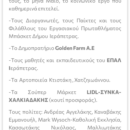
τους, το μήνα Μάιο, το κοινωνικό έργο που
καθημερινά επιτελεί.
-Τους Διοργανωτές, τους Παίκτες και τους
Φιλάθλους του Εργασιακού Πρωταθλήματος
Μπάσκετ Δήμου Ιεράπετρας.
-Το Δημοπρατήριο
Golden
Farm
Α.Ε
-Τους μαθητές και εκπαιδευτικούς του
ΕΠΑΛ
Ι
εράπετρας.
-Τα Αρτοποιεία Κτιστάκη , Χατζηιωάννου.
-Τα Σούπερ Μάρκετ
LIDL-ΣΥΝΚΑ-
ΧΑΛΚΙΑΔΑΚΗΣ
(κουτί προσφοράς).
Τους πολίτες: Ανδρέας Αγγελάκης, Καναβάκης
Εμμανουήλ, Mark Wysoch-Καθολική Εκκλησία,
Κασσωτάκης Νικόλαος, Μαλλιωτάκης