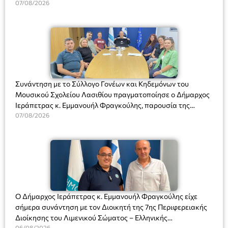
07/08/2026
Συνάντηση με το Σύλλογο Γονέων και Κηδεμόνων του
Μουσικού Σχολείου Λασιθίου πραγματοποίησε ο Δήμαρχος
Ιεράπετρας κ. Εμμανουήλ Φραγκούλης, παρουσία της
Διευθύντριας του σχολείου κας Μαριάννας Χαΐτα.
07/08/2026
Ο Δήμαρχος Ιεράπετρας κ. Εμμανουήλ Φραγκούλης είχε
σήμερα συνάντηση με τον Διοικητή της 7ης Περιφερειακής
Διοίκησης του Λιμενικού Σώματος – Ελληνικής
06/08/2026