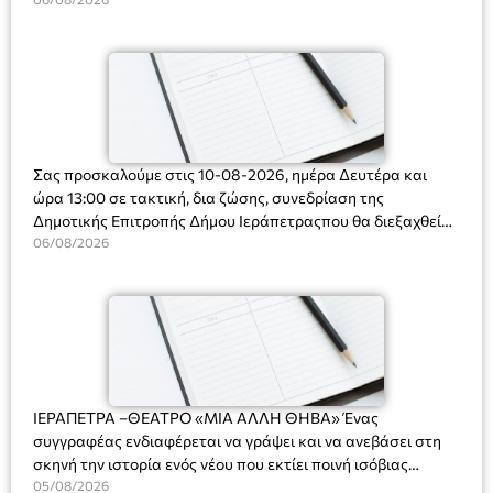
Ακτοφυλακής (Λ.Σ.-ΕΛ.ΑΚΤ.), Αρχιπλοίαρχο Λ.Σ. κ. Ιωάννη
Ορφανό
Σας προσκαλούμε στις 10-08-2026, ημέρα Δευτέρα και
ώρα 13:00 σε τακτική, δια ζώσης, συνεδρίαση της
Δημοτικής Επιτροπής Δήμου Ιεράπετραςπου θα διεξαχθεί
στο Δημοτικό Κατάστημα, Δημοκρατίας 31 στην αίθουσα
06/08/2026
«ΙΩΑΝΝΗΣ ΧΡΙΣΤΑΚΗΣ» στον 1ο όροφο, για τη συζήτηση
και λήψη αποφάσεων στα παρακάτω θέματα:
ΙΕΡΑΠΕΤΡΑ –ΘΕΑΤΡΟ «ΜΙΑ ΑΛΛΗ ΘΗΒΑ» Ένας
συγγραφέας ενδιαφέρεται να γράψει και να ανεβάσει στη
σκηνή την ιστορία ενός νέου που εκτίει ποινή ισόβιας
κάθειρξης για πατροκτονία. Ένα πολυβραβευμένο έργο για
05/08/2026