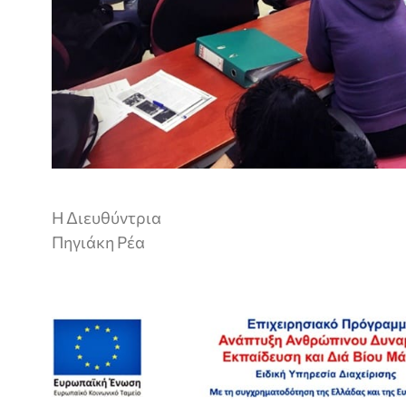
Η Διευθύντρια
Πηγιάκη Ρέα