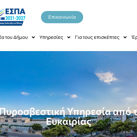
Επικοινωνία
έα του Δήμου
Υπηρεσίες
Για τους επισκέπτες
Έρ
 Πυροσβεστική Υπηρεσία από τ
Ευκαιρίας