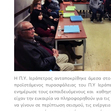
Η Π.Υ. Ιεράπετρας ανταποκρίθηκε άμεσα στο
προϊστάμενος πυρασφάλειας του Π.Υ Ιεράπ
ενημέρωσε τους εκπαιδευόμενους και καθηγητ
είχαν την ευκαιρία να πληροφορηθούν για τις
να γίνουν σε περίπτωση σεισμού, τις ενέργε