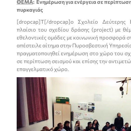
ΘΕΜΑ
: Ενημέρωση για ενέργεια σε περίπτωσ
πυρκαγιάς
[dropcap]Τ[/dropcap]ο Σχολείο Δεύτερης 
πλαίσιο του σχεδίου δράσης (project) με θέ
εθελοντικές ομάδες με κοινωνική προσφορά σ
απέστειλε αίτημα στην Πυροσβεστική Υπηρεσί
πραγματοποιηθεί ενημέρωση στο χώρο του σχο
σε περίπτωση σεισμού και επίσης την αντιμετώ
επαγγελματικό χώρο.