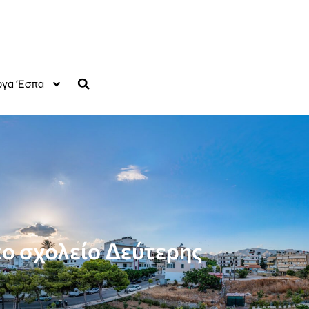
γα Έσπα
ο σχολείο Δεύτερης