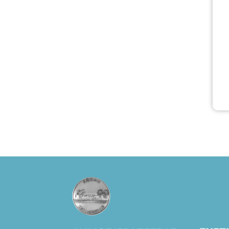
Φοιτητές, ΑΜΕΑ,
άνω των 65
Προπώληση: Βιβ
λιοπωλείο
Πάπυρος
(Πλατεία
Πλαστήρα), E&G
Mini market
(Δημοκρατίας
39 Ιεράπετρα)
και
στο more.com
Χώρος: 3ο
Γυμνάσιο
Ιεράπετρας
(Είσοδος ΕΠΑ.Λ.)
Έναρξη 21:15
Οργάνωση:
ΚΝΩΣΟΣ
ΘΕΑΤΡΙΚΕΣ
ΠΑΡΑΓΩΓΕΣ ΕΕ