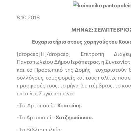
8.10.2018
ΜΗΝΑΣ: ΣΕΜΠΤΕΒΡΙΟΣ
Ευχαριστήριο στους χορηγούς του Κοι
[dropcap]Η[/dropcap] Επιτροπή Διαχ
Παντοπωλείου Δήμου Ιεράπετρας, η Συντονίσ
και το Προσωπικό της Δομής, ευχαριστούν θε
συλλόγους, τους φορείς και τους πολίτες που ε
προσφορές τους, το μήνα Σεπτέμβριος, το κο
επιτελεί. Συγκεκριμένα:
-Το Αρτοποιείο
Κτιστάκη.
-Το Αρτοποιείο
Χατζηιωάννου.
-Τα Βιβλιοπωλεία: