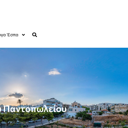
γα Έσπα
ού Παντοπωλείου