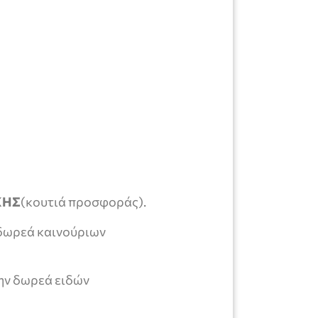
ΚΗΣ
(κουτιά προσφοράς).
 δωρεά καινούριων
ην δωρεά ειδών