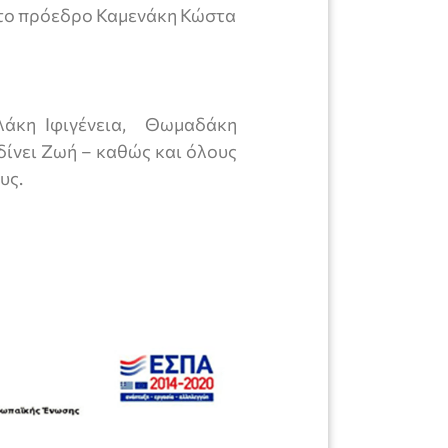
το πρόεδρο Καμενάκη Κώστα
λάκη Ιφιγένεια, Θωμαδάκη
δίνει Ζωή – καθώς και όλους
υς.