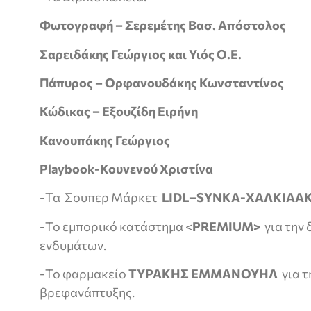
Φωτογραφή – Σερεμέτης Βασ. Απόστολος
Σαρειδάκης Γεώργιος και Υιός Ο.Ε.
Πάπυρος – Ορφανουδάκης Κωνσταντίνος
Κώδικας – Εξουζίδη Ειρήνη
Κανουπάκης Γεώργιος
Playbook
-Κουνενού Χριστίνα
-Τα Σουπερ Μάρκετ
LIDL
–
SYNKA
-ΧΑΛΚΙΑΑ
-Το εμπορικό κατάστημα <
PREMIUM
>
για την
ενδυμάτων.
-Το φαρμακείο
ΤΥΡΑΚΗΣ ΕΜΜΑΝΟΥΗΛ
για τ
βρεφανάπτυξης.