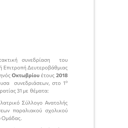
 τακτική συνεδρίαση του
κή Επιτροπή Δευτεροβάθμιας
ηνός
Οκτωβρίου
έτους
2018
ο
υσα συνεδριάσεων, στο 1
ατίας 31 με θέματα:
ολατρικό Σύλλογο Ανατολής
ων παραλιακού σχολικού
υ Ομάδας.