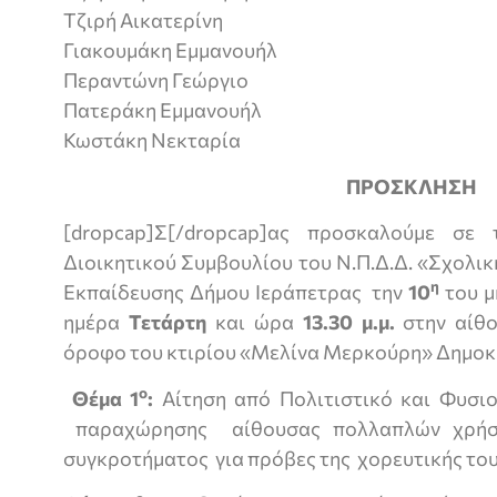
Τζιρή Αικατερίνη
Γιακουμάκη Εμμανουήλ
Περαντώνη Γεώργιο
Πατεράκη Εμμανουήλ
Κωστάκη Νεκταρία
ΠΡΟΣΚΛΗΣΗ
[dropcap]Σ[/dropcap]ας προσκαλούμε σε
Διοικητικού Συμβουλίου του Ν.Π.Δ.Δ. «Σχολι
η
Εκπαίδευσης Δήμου Ιεράπετρας την
10
του μ
ημέρα
Τετάρτη
και ώρα
13.30 μ.μ.
στην αίθο
όροφο του κτιρίου «Μελίνα Μερκούρη» Δημοκρ
ο
Θέμα 1
:
Αίτηση από Πολιτιστικό και Φυσι
παραχώρησης αίθουσας πολλαπλών χρήσε
συγκροτήματος για πρόβες της χορευτικής το