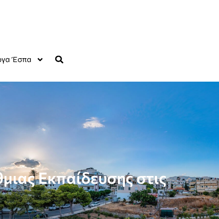
γα Έσπα
θμιας Εκπαίδευσης στις