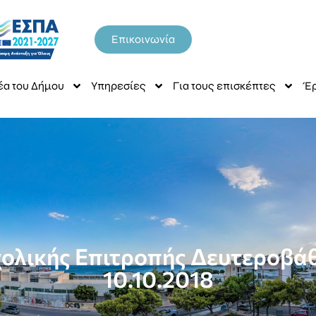
Επικοινωνία
έα του Δήμου
Υπηρεσίες
Για τους επισκέπτες
Έρ
χολικής Επιτροπής Δευτεροβά
10.10.2018