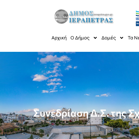
Αρχική
Ο Δήμος
Δομές
Τα Ν
Συνεδρίαση Δ.Σ. της Σ