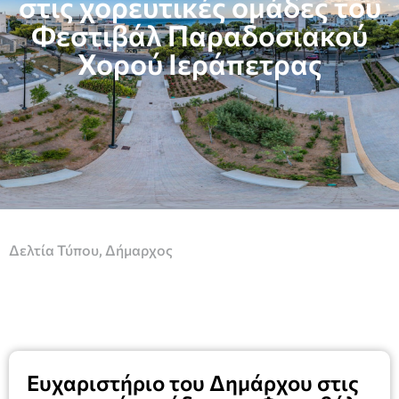
στις χορευτικές ομάδες του
Φεστιβάλ Παραδοσιακού
Χορού Ιεράπετρας
Δελτία Τύπου
,
Δήμαρχος
Ευχαριστήριο του Δημάρχου στις