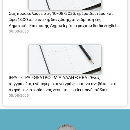
Σας προσκαλούμε στις 10-08-2026, ημέρα Δευτέρα και
ώρα 13:00 σε τακτική, δια ζώσης, συνεδρίαση της
Δημοτικής Επιτροπής Δήμου Ιεράπετραςπου θα διεξαχθεί
στο Δημοτικό Κατάστημα, Δημοκρατίας 31 στην αίθουσα
06/08/2026
«ΙΩΑΝΝΗΣ ΧΡΙΣΤΑΚΗΣ» στον 1ο όροφο, για τη συζήτηση
και λήψη αποφάσεων στα παρακάτω θέματα:
ΙΕΡΑΠΕΤΡΑ –ΘΕΑΤΡΟ «ΜΙΑ ΑΛΛΗ ΘΗΒΑ» Ένας
συγγραφέας ενδιαφέρεται να γράψει και να ανεβάσει στη
σκηνή την ιστορία ενός νέου που εκτίει ποινή ισόβιας
κάθειρξης για πατροκτονία. Ένα πολυβραβευμένο έργο για
05/08/2026
τις σχέσεις πατέρα-γιου, την ανδρική ταυτότητα, την ψυχική
ασθένεια, τον ερωτισμό. Ένα έργο αινιγματικό, συγκινητικό,
όσο και διασκεδαστικό. Ο διακεκριμένος σκηνοθέτης
Βαγγέλης Θεοδωρόπουλος ανέδειξε το πολυεπίπεδο αυτό
έργο, ενώ η παράσταση έχει καθιερωθεί ως σημαντικό