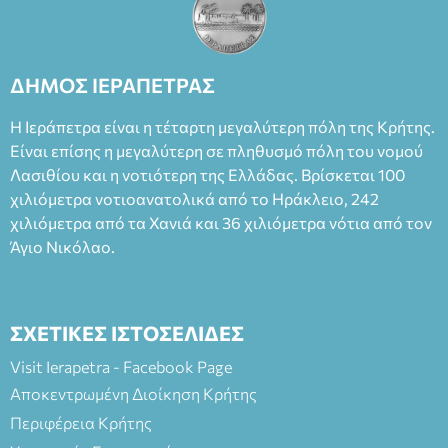
θεατρικό γεγονός χάρη στις εξαιρετικές ερμηνείες του
Θάνου Λέκκα στον ρόλο του Συγγραφέα και του Δημήτρη
Καπουράνη, νικητή του βραβείου Δημήτρης Χορν 2022-
2023, για την ερμηνεία του στον διπλό ρόλο του Μαρτίν/
ΔΗΜΟΣ ΙΕΡΑΠΕΤΡΑΣ
Φεδερίκο. Σκηνοθεσία: Βαγγέλης Θεοδωρόπουλος Είσοδος: :
Ταμείο 22€- Προπώληση 20€( Άνεργοι, Φοιτητές, ΑΜΕΑ,
Η Ιεράπετρα είναι η τέταρτη μεγαλύτερη πόλη της Κρήτης.
άνω των 65 Προπώληση: Βιβλιοπωλείο Πάπυρος (Πλατεία
Είναι επίσης η μεγαλύτερη σε πληθυσμό πόλη του νομού
Πλαστήρα), E&G Mini market (Δημοκρατίας 39 Ιεράπετρα)
Λασιθίου και η νοτιότερη της Ελλάδας. Βρίσκεται 100
και στο more.com Χώρος: 3ο Γυμνάσιο Ιεράπετρας
(Είσοδος ΕΠΑ.Λ.) Έναρξη 21:15 Οργάνωση: ΚΝΩΣΟΣ
χιλιόμετρα νοτιοανατολικά από το Ηράκλειο, 242
ΘΕΑΤΡΙΚΕΣ ΠΑΡΑΓΩΓΕΣ ΕΕ
χιλιόμετρα από τα Χανιά και 36 χιλιόμετρα νότια από τον
Άγιο Νικόλαο.
ΣΧΕΤΙΚΕΣ ΙΣΤΟΣΕΛΙΔΕΣ
Visit Ierapetra - Facebook Page
Αποκεντρωμένη Διοίκηση Κρήτης
Περιφέρεια Κρήτης