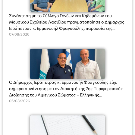
Συνάντηση με το Σύλλογο Γονέων και Κηδεμόνων του
Μουσικού Σχολείου Λασιθίου πραγματοποίησε ο Δήμαρχος
Ιεράπετρας κ. Εμμανουήλ Φραγκούλης, παρουσία της
Διευθύντριας του σχολείου κας Μαριάννας Χαΐτα.
07/08/2026
Ο Δήμαρχος Ιεράπετρας κ. Εμμανουήλ Φραγκούλης είχε
σήμερα συνάντηση με τον Διοικητή της 7ης Περιφερειακής
Διοίκησης του Λιμενικού Σώματος – Ελληνικής
Ακτοφυλακής (Λ.Σ.-ΕΛ.ΑΚΤ.), Αρχιπλοίαρχο Λ.Σ. κ. Ιωάννη
06/08/2026
Ορφανό