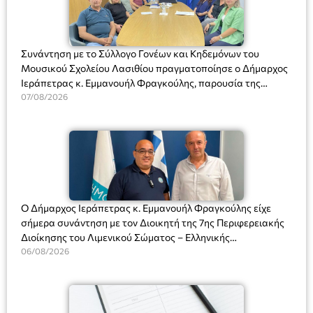
Συνάντηση με το Σύλλογο Γονέων και Κηδεμόνων του
Μουσικού Σχολείου Λασιθίου πραγματοποίησε ο Δήμαρχος
Ιεράπετρας κ. Εμμανουήλ Φραγκούλης, παρουσία της
Διευθύντριας του σχολείου κας Μαριάννας Χαΐτα.
07/08/2026
Ο Δήμαρχος Ιεράπετρας κ. Εμμανουήλ Φραγκούλης είχε
σήμερα συνάντηση με τον Διοικητή της 7ης Περιφερειακής
Διοίκησης του Λιμενικού Σώματος – Ελληνικής
Ακτοφυλακής (Λ.Σ.-ΕΛ.ΑΚΤ.), Αρχιπλοίαρχο Λ.Σ. κ. Ιωάννη
06/08/2026
Ορφανό