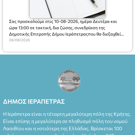
Σας προσκαλούμε στις 10-08-2026, ημέρα Δευτέρα και
ώρα 13:00 σε τακτική, δια ζώσης, συνεδρίαση της
Δημοτικής Επιτροπής Δήμου Ιεράπετραςπου θα διεξαχθεί
στο Δημοτικό Κατάστημα, Δημοκρατίας 31 στην αίθουσα
06/08/2026
«ΙΩΑΝΝΗΣ ΧΡΙΣΤΑΚΗΣ» στον 1ο όροφο, για τη συζήτηση
και λήψη αποφάσεων στα παρακάτω θέματα:
ΔΗΜΟΣ ΙΕΡΑΠΕΤΡΑΣ
Η Ιεράπετρα είναι η τέταρτη μεγαλύτερη πόλη της Κρήτης.
Είναι επίσης η μεγαλύτερη σε πληθυσμό πόλη του νομού
Λασιθίου και η νοτιότερη της Ελλάδας. Βρίσκεται 100