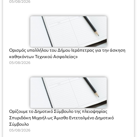
Υπηρεσιών για αποφάσεις, πιστοποιητικά, πράξεις και
05/08/2026
χρήση του Πληροφοριακού Συστήματος “Μητρώο Πολιτών”
(Ν. 5314/2026).»
Ορισμός υπαλλήλου του Δήμου Ιεράπετρας για την άσκηση
καθηκόντων Τεχνικού Ασφαλείας»
05/08/2026
Ορίζουμε το Δημοτικό Σύμβουλο της πλειοψηφίας
Σπυριδάκη Μιχαήλ ως Άμισθο Εντεταλμένο Δημοτικό
Σύμβουλο
05/08/2026