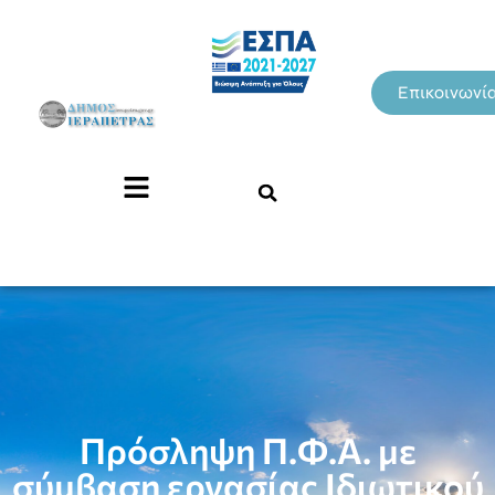
Επικοινωνί
Πρόσληψη Π.Φ.Α. με
σύμβαση εργασίας Ιδιωτικού