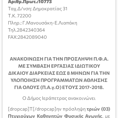
Αριθμ.Πρωτ.:10773
Ταχ.Δ/νση: Δημοκρατίας 31
Τ.Κ. 72200
Πληρ.: Γ.Μανουσάκη-Ε.Λιαπάκη
Τηλ.2842340364
FAX:2842089040
ΑΝΑΚΟΙΝΩΣΗ ΓΙΑ ΤΗΝ ΠΡΟΣΛΗΨΗ Π.Φ.Α.
ΜΕ ΣΥΜΒΑΣΗ ΕΡΓΑΣΙΑΣ ΙΔΙΩΤΙΚΟΥ
ΔΙΚΑΙΟΥ ΔΙΑΡΚΕΙΑΣ ΕΩΣ 8 ΜΗΝΩΝ ΓΙΑ ΤΗΝ
ΥΛΟΠΟΙΗΣΗ ΠΡΟΓΡΑΜΜΑΤΩΝ ΑΘΛΗΣΗΣ
ΓΙΑ ΟΛΟΥΣ (Π.Α.γ.Ο) ΈΤΟΥΣ 2017-2018.
Ο Δήμος Ιεράπετρας ανακοινώνει
[dropcap]Τ[/dropcap]ην πρόσληψη
τριών
(03)
Πτυχιούχων Καθηγητών Φυσικής Αγωγής
, με