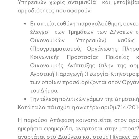
Υπηρεσιών χωρίς αντιμισθία και μεταβιβά
αρμοδιότητες που αφορούν:
Εποπτεία, ευθύνη, παρακολούθηση, συντο
έλεγχο των Τμημάτων των Δ/νσεων τ
Οικονομικών Υπηρεσιών) καθ
(Προγραμματισμού, Οργάνωσης Πληρο
Κοινωνικής Προστασίας Παιδείας κ
Οικονομικής Ανάπτυξης (πλην της αρ
Αγροτική Παραγωγή (Γεωργία-Κτηνοτροφί
των οποίων προσδιορίζονται στον Οργαν
του Δήμου.
Την τέλεση πολιτικών γάμων της Δημοτικ
Κατά τα λοιπά ισχύει η ανωτέρω αριθμ.714/201
Η παρούσα Απόφαση κοινοποιείται στον οριζ
ημερήσια εφημερίδα, αναρτάται στην ιστοσε
αναρτάται στο Διαύγεια και στους Πίνακες 