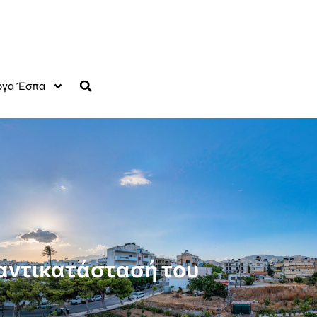
γα Έσπα
αντικατάστασή του