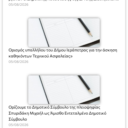
Υπηρεσιών για αποφάσεις, πιστοποιητικά, πράξεις και
05/08/2026
χρήση του Πληροφοριακού Συστήματος “Μητρώο Πολιτών”
(Ν. 5314/2026).»
Ορισμός υπαλλήλου του Δήμου Ιεράπετρας για την άσκηση
καθηκόντων Τεχνικού Ασφαλείας»
05/08/2026
Ορίζουμε το Δημοτικό Σύμβουλο της πλειοψηφίας
Σπυριδάκη Μιχαήλ ως Άμισθο Εντεταλμένο Δημοτικό
Σύμβουλο
05/08/2026