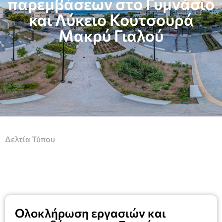
παρεμβάσεων στο Γυμνάσιο
και Λύκειο Κουτσουρά
Μακρύ Γιαλού
Δελτία Τύπου
Ολοκλήρωση εργασιών και