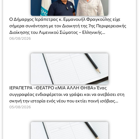
Ο Δήμαρχος Ιεράπετρας κ. Εμμανουήλ Φραγκούλης είχε
σήμερα συνάντηση με τον Διοικητή της 7ης Περιφερειακής
Διοίκησης του Λιμενικού Σώματος – Ελληνικής
Ακτοφυλακής (Λ.Σ.-ΕΛ.ΑΚΤ.), Αρχιπλοίαρχο Λ.Σ. κ. Ιωάννη
06/08/2026
Ορφανό
ΙΕΡΑΠΕΤΡΑ –ΘΕΑΤΡΟ «ΜΙΑ ΑΛΛΗ ΘΗΒΑ» Ένας
συγγραφέας ενδιαφέρεται να γράψει και να ανεβάσει στη
σκηνή την ιστορία ενός νέου που εκτίει ποινή ισόβιας
κάθειρξης για πατροκτονία. Ένα πολυβραβευμένο έργο για
05/08/2026
τις σχέσεις πατέρα-γιου, την ανδρική ταυτότητα, την ψυχική
ασθένεια, τον ερωτισμό. Ένα έργο αινιγματικό, συγκινητικό,
όσο και διασκεδαστικό. Ο διακεκριμένος σκηνοθέτης
Βαγγέλης Θεοδωρόπουλος ανέδειξε το πολυεπίπεδο αυτό