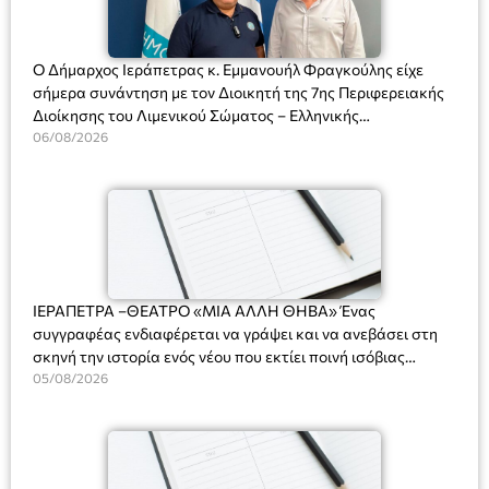
Ο Δήμαρχος Ιεράπετρας κ. Εμμανουήλ Φραγκούλης είχε
σήμερα συνάντηση με τον Διοικητή της 7ης Περιφερειακής
Διοίκησης του Λιμενικού Σώματος – Ελληνικής
Ακτοφυλακής (Λ.Σ.-ΕΛ.ΑΚΤ.), Αρχιπλοίαρχο Λ.Σ. κ. Ιωάννη
06/08/2026
Ορφανό
ΙΕΡΑΠΕΤΡΑ –ΘΕΑΤΡΟ «ΜΙΑ ΑΛΛΗ ΘΗΒΑ» Ένας
συγγραφέας ενδιαφέρεται να γράψει και να ανεβάσει στη
σκηνή την ιστορία ενός νέου που εκτίει ποινή ισόβιας
κάθειρξης για πατροκτονία. Ένα πολυβραβευμένο έργο για
05/08/2026
τις σχέσεις πατέρα-γιου, την ανδρική ταυτότητα, την ψυχική
ασθένεια, τον ερωτισμό. Ένα έργο αινιγματικό, συγκινητικό,
όσο και διασκεδαστικό. Ο διακεκριμένος σκηνοθέτης
Βαγγέλης Θεοδωρόπουλος ανέδειξε το πολυεπίπεδο αυτό