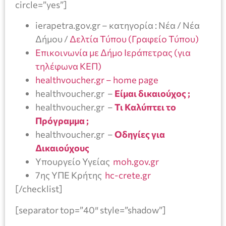
circle=”yes”]
ierapetra.gov.gr – κατηγορία : Νέα / Νέα
Δήμου /
Δελτία Τύπου (Γραφείο Τύπου)
Επικοινωνία με Δήμο Ιεράπετρας (για
τηλέφωνα ΚΕΠ)
healthvoucher.gr – home page
healthvoucher.gr –
Είμαι δικαιούχος ;
healthvoucher.gr –
Τι Καλύπτει το
Πρόγραμμα ;
healthvoucher.gr –
Οδηγίες για
Δικαιούχους
Yπουργείο Υγείας
moh.gov.gr
7ης ΥΠΕ Κρήτης
hc-crete.gr
[/checklist]
[separator top=”40″ style=”shadow”]