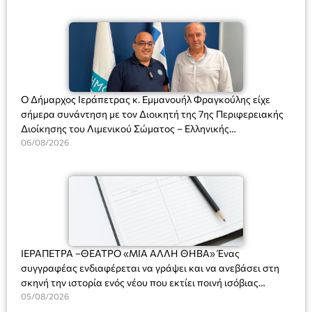
Ο Δήμαρχος Ιεράπετρας κ. Εμμανουήλ Φραγκούλης είχε
σήμερα συνάντηση με τον Διοικητή της 7ης Περιφερειακής
Διοίκησης του Λιμενικού Σώματος – Ελληνικής
Ακτοφυλακής (Λ.Σ.-ΕΛ.ΑΚΤ.), Αρχιπλοίαρχο Λ.Σ. κ. Ιωάννη
06/08/2026
Ορφανό
ΙΕΡΑΠΕΤΡΑ –ΘΕΑΤΡΟ «ΜΙΑ ΑΛΛΗ ΘΗΒΑ» Ένας
συγγραφέας ενδιαφέρεται να γράψει και να ανεβάσει στη
σκηνή την ιστορία ενός νέου που εκτίει ποινή ισόβιας
κάθειρξης για πατροκτονία. Ένα πολυβραβευμένο έργο για
05/08/2026
τις σχέσεις πατέρα-γιου, την ανδρική ταυτότητα, την ψυχική