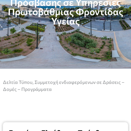
Πρόσβασης σε Υπηρεσίες
Πρωτοβάθμιας Φροντίδας
Υγείας
Δελτία Τύπου
,
Συμμετοχή ενδιαφερόμενων σε Δράσεις –
Δομές – Προγράμματα