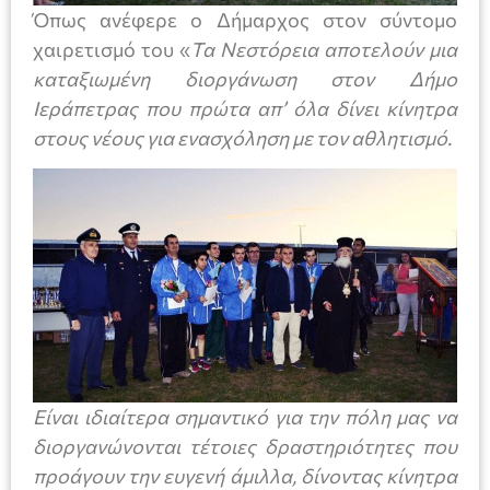
Όπως ανέφερε ο Δήμαρχος στον σύντομο
χαιρετισμό του «
Τα Νεστόρεια αποτελούν μια
καταξιωμένη διοργάνωση στον Δήμο
Ιεράπετρας που πρώτα απ’ όλα δίνει κίνητρα
στους νέους για ενασχόληση με τον αθλητισμό.
Είναι ιδιαίτερα σημαντικό για την πόλη μας να
διοργανώνονται τέτοιες δραστηριότητες που
προάγουν την ευγενή άμιλλα, δίνοντας κίνητρα