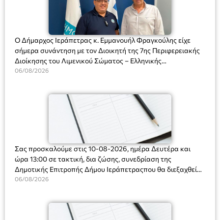
Ο Δήμαρχος Ιεράπετρας κ. Εμμανουήλ Φραγκούλης είχε
σήμερα συνάντηση με τον Διοικητή της 7ης Περιφερειακής
Διοίκησης του Λιμενικού Σώματος – Ελληνικής
Ακτοφυλακής (Λ.Σ.-ΕΛ.ΑΚΤ.), Αρχιπλοίαρχο Λ.Σ. κ. Ιωάννη
06/08/2026
Ορφανό
Σας προσκαλούμε στις 10-08-2026, ημέρα Δευτέρα και
ώρα 13:00 σε τακτική, δια ζώσης, συνεδρίαση της
Δημοτικής Επιτροπής Δήμου Ιεράπετραςπου θα διεξαχθεί
στο Δημοτικό Κατάστημα, Δημοκρατίας 31 στην αίθουσα
06/08/2026
«ΙΩΑΝΝΗΣ ΧΡΙΣΤΑΚΗΣ» στον 1ο όροφο, για τη συζήτηση
και λήψη αποφάσεων στα παρακάτω θέματα: