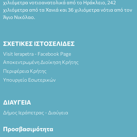
(Είσοδος ΕΠΑ.Λ.) Έναρξη 21:15 Οργάνωση: ΚΝΩΣΟΣ
χιλιόμετρα νοτιοανατολικά από το Ηράκλειο, 242
ΘΕΑΤΡΙΚΕΣ ΠΑΡΑΓΩΓΕΣ ΕΕ
χιλιόμετρα από τα Χανιά και 36 χιλιόμετρα νότια από τον
Άγιο Νικόλαο.
ΣΧΕΤΙΚΕΣ ΙΣΤΟΣΕΛΙΔΕΣ
Visit Ierapetra - Facebook Page
Αποκεντρωμένη Διοίκηση Κρήτης
Περιφέρεια Κρήτης
Υπουργείο Εσωτερικών
ΔΙΑΥΓΕΙΑ
Δήμος Ιεράπετρας - Διαύγεια
Προσβασιμότητα