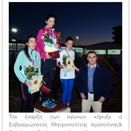
Την έναρξη των αγώνων κήρυξε ο
Σεβασμιώτατος Μητροπολίτης Ιεραπύτνης&