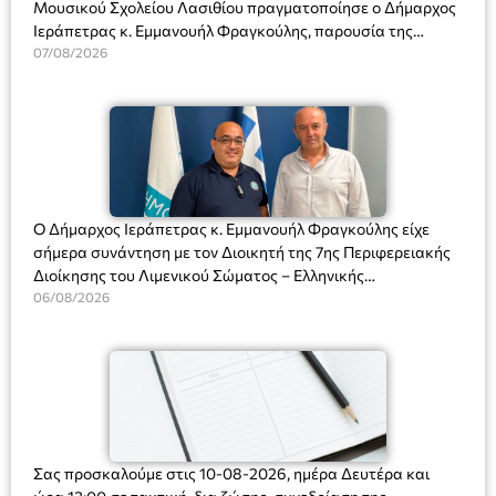
Μουσικού Σχολείου Λασιθίου πραγματοποίησε ο Δήμαρχος
Ιεράπετρας κ. Εμμανουήλ Φραγκούλης, παρουσία της
Διευθύντριας του σχολείου κας Μαριάννας Χαΐτα.
07/08/2026
Ο Δήμαρχος Ιεράπετρας κ. Εμμανουήλ Φραγκούλης είχε
σήμερα συνάντηση με τον Διοικητή της 7ης Περιφερειακής
Διοίκησης του Λιμενικού Σώματος – Ελληνικής
Ακτοφυλακής (Λ.Σ.-ΕΛ.ΑΚΤ.), Αρχιπλοίαρχο Λ.Σ. κ. Ιωάννη
06/08/2026
Ορφανό
Σας προσκαλούμε στις 10-08-2026, ημέρα Δευτέρα και