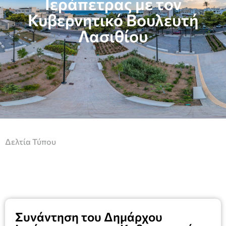
Ιεράπετρας με τον
Κυβερνητικό Βουλευτή
Λασιθίου
Δελτία Τύπου
Συνάντηση του Δημάρχου