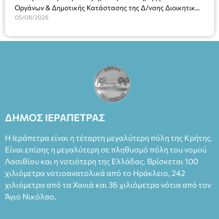
2023, για την ερμηνεία του στον διπλό ρόλο του Μαρτίν/
Οργάνων & Δημοτικής Κατάστασης της Δ/νσης Διοικητικών
Φεδερίκο. Σκηνοθεσία: Βαγγέλης Θεοδωρόπουλος Είσοδος: :
Υπηρεσιών για αποφάσεις, πιστοποιητικά, πράξεις και
05/08/2026
Ταμείο 22€- Προπώληση 20€( Άνεργοι, Φοιτητές, ΑΜΕΑ,
χρήση του Πληροφοριακού Συστήματος “Μητρώο Πολιτών”
άνω των 65 Προπώληση: Βιβλιοπωλείο Πάπυρος (Πλατεία
(Ν. 5314/2026).»
Πλαστήρα), E&G Mini market (Δημοκρατίας 39 Ιεράπετρα)
και στο more.com Χώρος: 3ο Γυμνάσιο Ιεράπετρας
(Είσοδος ΕΠΑ.Λ.) Έναρξη 21:15 Οργάνωση: ΚΝΩΣΟΣ
ΘΕΑΤΡΙΚΕΣ ΠΑΡΑΓΩΓΕΣ ΕΕ
ΔΗΜΟΣ ΙΕΡΑΠΕΤΡΑΣ
Η Ιεράπετρα είναι η τέταρτη μεγαλύτερη πόλη της Κρήτης.
Είναι επίσης η μεγαλύτερη σε πληθυσμό πόλη του νομού
Λασιθίου και η νοτιότερη της Ελλάδας. Βρίσκεται 100
χιλιόμετρα νοτιοανατολικά από το Ηράκλειο, 242
χιλιόμετρα από τα Χανιά και 36 χιλιόμετρα νότια από τον
Άγιο Νικόλαο.