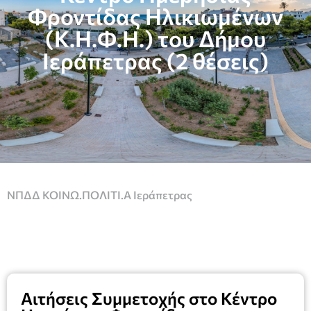
Φροντίδας Ηλικιωμένων
(Κ.Η.Φ.Η.) του Δήμου
Ιεράπετρας (2 θέσεις)
ΝΠΔΔ ΚΟΙΝΩ.ΠΟΛΙΤΙ.Α Ιεράπετρας
Αιτήσεις Συμμετοχής στο Κέντρο