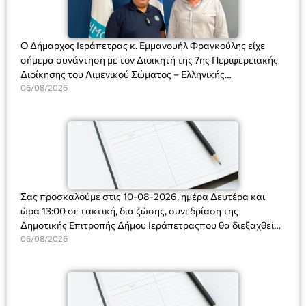
Ο Δήμαρχος Ιεράπετρας κ. Εμμανουήλ Φραγκούλης είχε
σήμερα συνάντηση με τον Διοικητή της 7ης Περιφερειακής
Διοίκησης του Λιμενικού Σώματος – Ελληνικής
Ακτοφυλακής (Λ.Σ.-ΕΛ.ΑΚΤ.), Αρχιπλοίαρχο Λ.Σ. κ. Ιωάννη
06/08/2026
Ορφανό
Σας προσκαλούμε στις 10-08-2026, ημέρα Δευτέρα και
ώρα 13:00 σε τακτική, δια ζώσης, συνεδρίαση της
Δημοτικής Επιτροπής Δήμου Ιεράπετραςπου θα διεξαχθεί
στο Δημοτικό Κατάστημα, Δημοκρατίας 31 στην αίθουσα
06/08/2026
«ΙΩΑΝΝΗΣ ΧΡΙΣΤΑΚΗΣ» στον 1ο όροφο, για τη συζήτηση
και λήψη αποφάσεων στα παρακάτω θέματα: