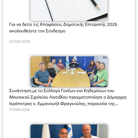
Για να δείτε τις Αποφάσεις Δημοτικής Επιτροπής 2026
ακολουθείστε τον Σύνδεσμο
07/08/2026
Συνάντηση με το Σύλλογο Γονέων και Κηδεμόνων του
Μουσικού Σχολείου Λασιθίου πραγματοποίησε ο Δήμαρχος
Ιεράπετρας κ. Εμμανουήλ Φραγκούλης, παρουσία της
Διευθύντριας του σχολείου κας Μαριάννας Χαΐτα.
07/08/2026