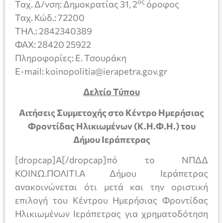
ος
Ταχ. Δ/νση: Δημοκρατίας 31, 2
όροφος
Ταχ. Κώδ.: 72200
ΤΗΛ.: 2842340389
ΦΑΧ: 28420 25922
Πληροφορίες: Ε. Τσουράκη
Ε-mail: koinopolitia@ierapetra.gov.gr
Δελτίο Τύπου
Αιτήσεις Συμμετοχής στο Κέντρο Ημερήσιας
Φροντίδας Ηλικιωμένων (Κ.Η.Φ.Η.) του
Δήμου Ιεράπετρας
[dropcap]Α[/dropcap]πό το ΝΠΔΔ
ΚΟΙΝΩ.ΠΟΛΙΤΙ.Α Δήμου Ιεράπετρας
ανακοινώνεται ότι μετά και την οριστική
επιλογή του Κέντρου Ημερήσιας Φροντίδας
Ηλικιωμένων Ιεράπετρας για χρηματοδότηση