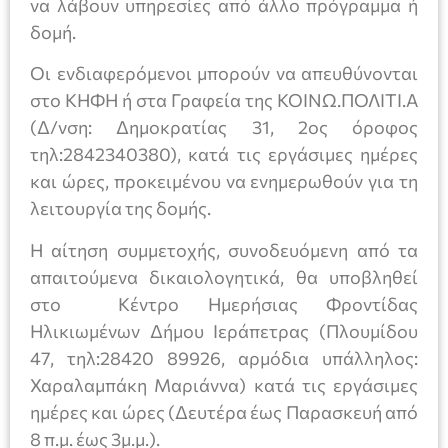
να λάβουν υπηρεσίες από άλλο πρόγραμμα ή
δομή.
Οι ενδιαφερόμενοι μπορούν να απευθύνονται
στο ΚΗΦΗ ή στα Γραφεία της ΚΟΙΝΩ.ΠΟΛΙΤΙ.Α
(Δ/νση: Δημοκρατίας 31, 2ος όροφος
τηλ:2842340380), κατά τις εργάσιμες ημέρες
και ώρες, προκειμένου να ενημερωθούν για τη
λειτουργία της δομής.
Η αίτηση συμμετοχής, συνοδευόμενη από τα
απαιτούμενα δικαιολογητικά, θα υποβληθεί
στο Κέντρο Ημερήσιας Φροντίδας
Ηλικιωμένων Δήμου Ιεράπετρας (Πλουμίδου
47, τηλ:28420 89926, αρμόδια υπάλληλος:
Χαραλαμπάκη Μαριάννα) κατά τις εργάσιμες
ημέρες και ώρες (Δευτέρα έως Παρασκευή από
8 π.μ. έως 3μ.μ.).