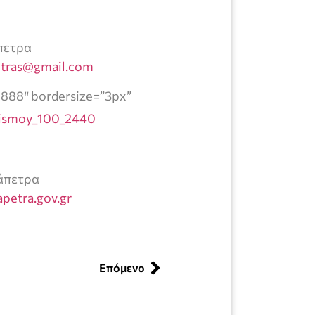
πετρα
etras@gmail.com
8888″ bordersize=”3px”
ράπετρα
apetra.gov.gr
Επόμενο