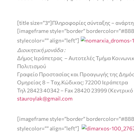
[title size=”3″]Πληροφορίες σύνταξης – ανάρτησ
[imageframe style=”border” bordercolor=”#88
stylecolor=”” align=”left”]
Διοικητική μονάδα :
Δήμος Ιεράπετρας – Αυτοτελές Τμήμα Κοινωνικ
Πολιτισμού
Γραφείο Προστασίας και Προαγωγής της Δημόσ
Ομηρείας 8 – Ταχ.Κώδικας: 72200 Ιεράπετρα
Τηλ 28423 40342 – Fax 28420 23999 (Κεντρικό 
stauroylak@gmail.com
[imageframe style=”border” bordercolor=”#88
stylecolor=”” align=”left”]