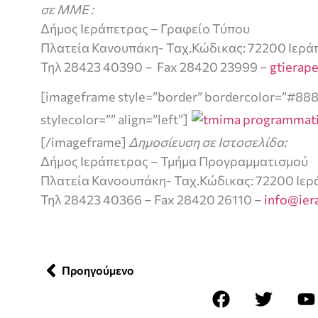
σε ΜΜΕ :
Δήμος Ιεράπετρας – Γραφείο Τύπου
Πλατεία Κανουπάκη- Ταχ.Κώδικας: 72200 Ιερά
Τηλ 28423 40390 – Fax 28420 23999 –
gtierap
[imageframe style=”border” bordercolor=”#88
stylecolor=”” align=”left”]
[/imageframe]
Δημοσίευση σε Ιστοσελίδα:
Δήμος Ιεράπετρας – Τμήμα Προγραμματισμού
Πλατεία Κανοουπάκη- Ταχ.Κώδικας: 72200 Ιε
Τηλ 28423 40366 – Fax 28420 26110 –
info@ier
Προηγούμενο