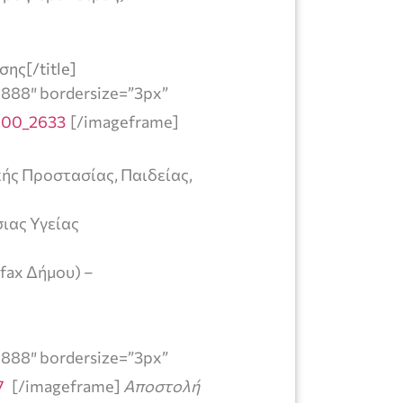
ης[/title]
8888″ bordersize=”3px”
[/imageframe]
ής Προστασίας, Παιδείας,
ιας Υγείας
fax Δήμου) –
8888″ bordersize=”3px”
[/imageframe]
Αποστολή