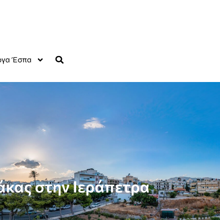
γα Έσπα
άκας στην Ιεράπετρα