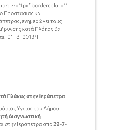
border=”1px” bordercolor=””
είο Προστασίας και
άπετρας, ενημερώνει τους
λήρυνσης κατά Πλάκας θα
αι 01- 8- 2013″]
τά Πλάκας στην Ιεράπετρα
μόσιας Υγείας του Δήμου
ητή Διαγνωστική
αι στην Ιεράπετρα από
29-7-