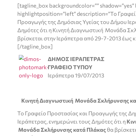
[tagline_box backgroundcolor=”” shadow=”yes” 
highlightposition=”left” description=”Το Γραφ
Προαγωγής της Δημόσιας Υγείας του Δήμου Ιερ
Δημότες ότι η Κινητή Διαγνωστική Μονάδα Σκ
βρίσκεται στην Ιεράπετρα από 29-7-2013 έως κ
[/tagline_box]
ΔΗΜΟΣ ΙΕΡΑΠΕΤΡΑΣ
ΓΡΑΦΕΙΟ ΤΥΠΟΥ
Ιεράπετρα 19/07/2013
Kινητή Διαγνωστική Μονάδα Σκλήρυνσης κα
Το Γραφείο Προστασίας και Προαγωγής της Δη
Ιεράπετρας, ενημερώνει τους Δημότες ότι η
Κιν
Μονάδα
Σκλήρυνσης κατά Πλάκας
θα βρίσκετ