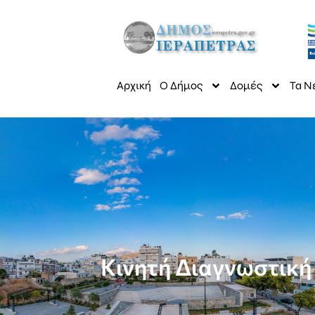
Αρχική
Ο Δήμος
Δομές
Τα Ν
Kινητή Διαγνωστική