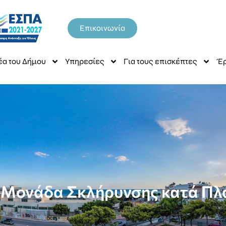
Επικοινωνία
έα του Δήμου
Υπηρεσίες
Για τους επισκέπτες
Έρ
 Μονάδα Σκλήρυνσης κατά Πλ