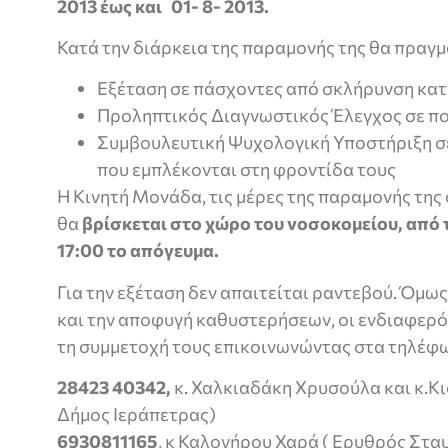
2013 έως και 01- 8- 2013.
Κατά την διάρκεια της παραμονής της θα πραγ
Εξέταση σε πάσχοντες από σκλήρυνση κα
Προληπτικός Διαγνωστικός Έλεγχος σε πο
Συμβουλευτική Ψυχολογική Υποστήριξη σε
που εμπλέκονται στη φροντίδα τους
Η Κινητή Μονάδα, τις μέρες της παραμονής της 
θα
βρίσκεται στο χώρο του νοσοκομείου, από τ
17:00 το απόγευμα.
Για την εξέταση δεν απαιτείται ραντεβού. Όμω
και την αποφυγή καθυστερήσεων, οι ενδιαφερ
τη συμμετοχή τους επικοινωνώντας στα τηλέφ
28423 40342,
κ. Χαλκιαδάκη Χρυσούλα και κ.
Δήμος Ιεράπετρας)
6930811165
, κ Καλογήρου Χαρά ( Ερυθρός Στα