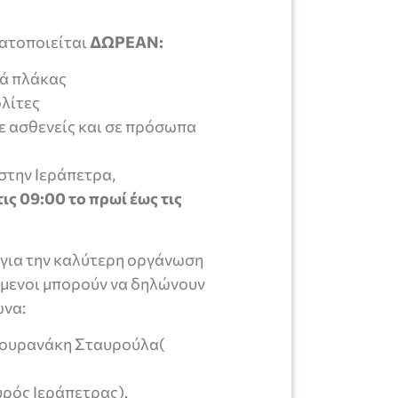
ματοποιείται
ΔΩΡΕΑΝ:
τά πλάκας
λίτες
 ασθενείς και σε πρόσωπα
στην Ιεράπετρα,
ις 09:00 το πρωί έως τις
ςγια την καλύτερη οργάνωση
όμενοι μπορούν να δηλώνουν
ωνα:
Κιουρανάκη Σταυρούλα(
υρός Ιεράπετρας).