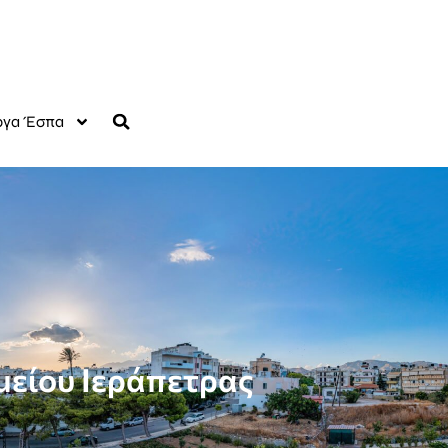
γα Έσπα
μείου Ιεράπετρας