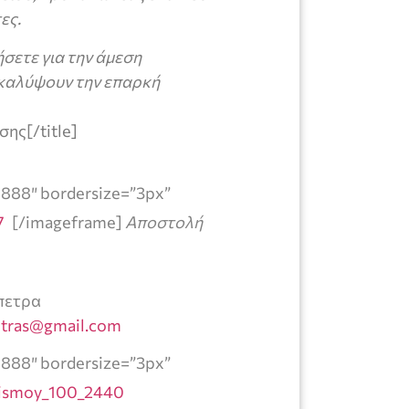
ες.
σετε για την άμεση
καλύψουν την επαρκή
ης[/title]
8888″ bordersize=”3px”
[/imageframe]
Αποστολή
πετρα
etras@gmail.com
8888″ bordersize=”3px”