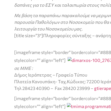
δαπάνες για το ΕΣΥ και ταλαιπωρία στους πολίτ
Με βάση τα παραπάνω παρακαλούμε να μεριμνή
παρουσία Παθολόγων στο Νοσοκομείο που θα 
λειτουργία του Νοσοκομείου μας.
[title size=”3″]Πληροφορίες σύνταξης – ανάρτησ
[imageframe style=”border” bordercolor=”#88
stylecolor=”” align=”left”]
σε ΜΜΕ :
Δήμος Ιεράπετρας – Γραφείο Τύπου
Πλατεία Κανουπάκη- Ταχ.Κώδικας: 72200 Ιερά
Τηλ 28423 40390 – Fax 28420 23999 –
gtierap
[imageframe style=”border” bordercolor=”#88
stylecolor=”” align=”left”]