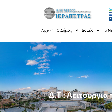
Αρχική
Ο Δήμος
Δομές
Τα Ν
Δ.Τ : Λειτουργί