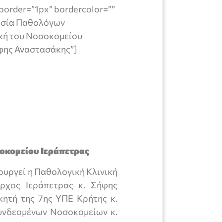
border=”1px” bordercolor=””
ρουσία Παθολόγων
ική του Νοσοκομείου
ήφης Αναστασάκης”]
οκομείου Ιεράπετρας
ουργεί η Παθολογική Κλινική
ρχος Ιεράπετρας κ. Σήφης
κητή της 7ης ΥΠΕ Κρήτης κ.
υνδεομένων Νοσοκομείων κ.