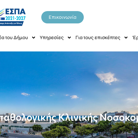
Επικοινωνία
έα του Δήμου
Υπηρεσίες
Για τους επισκέπτες
Έρ
α παθολογικής Κλινικής Νοσοκο