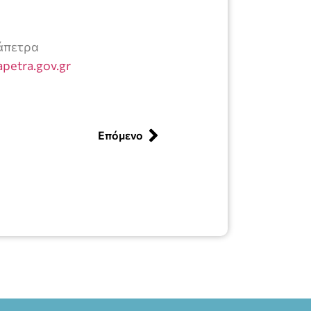
ράπετρα
apetra.gov.gr
Επόμενο