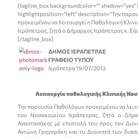
[tagline_box backgroundcolor=”” shadow=”yes” 
highlightposition=”left” description=”Την πα
προκειμένου να λειτουργεί η Παθολογική Κλιν
Ιεράπετρας, ζητά ο Δήμαρχος Ιεράπετρας κ. Σ
[/tagline_box]
ΔΗΜΟΣ ΙΕΡΑΠΕΤΡΑΣ
ΓΡΑΦΕΙΟ ΤΥΠΟΥ
Ιεράπετρα 19/07/2013
Λειτουργία παθολογικής Κλινικής Νοσ
Την παρουσία Παθολόγων προκειμένου να λειτ
του Νοσοκομείου Ιεράπετρας, ζητά ο Δήμα
Αναστασάκης με επιστολή του προς τον Διοι
Αντώνη Γρηγοράκη και το Διοικητή των διασ