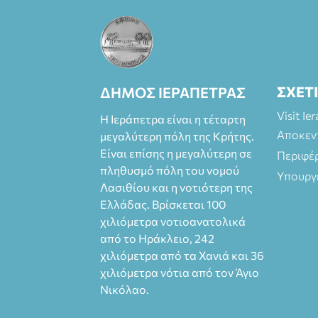
Πάπυρος
(Πλατεία
Πλαστήρα), E&G
Mini market
(Δημοκρατίας
39 Ιεράπετρα)
ΣΧΕΤ
ΔΗΜΟΣ ΙΕΡΑΠΕΤΡΑΣ
και
στο more.com
Visit Ie
Η Ιεράπετρα είναι η τέταρτη
Χώρος: 3ο
Αποκεν
μεγαλύτερη πόλη της Κρήτης.
Γυμνάσιο
Είναι επίσης η μεγαλύτερη σε
Περιφέ
Ιεράπετρας
πληθυσμό πόλη του νομού
(Είσοδος ΕΠΑ.Λ.)
Υπουργ
Λασιθίου και η νοτιότερη της
Έναρξη 21:15
Ελλάδας. Βρίσκεται 100
Οργάνωση:
ΚΝΩΣΟΣ
χιλιόμετρα νοτιοανατολικά
ΘΕΑΤΡΙΚΕΣ
από το Ηράκλειο, 242
ΠΑΡΑΓΩΓΕΣ ΕΕ
χιλιόμετρα από τα Χανιά και 36
χιλιόμετρα νότια από τον Άγιο
Νικόλαο.