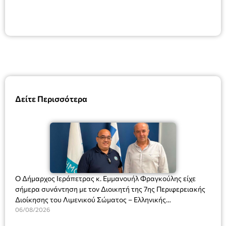
Δείτε Περισσότερα
Ο Δήμαρχος Ιεράπετρας κ. Εμμανουήλ Φραγκούλης είχε
σήμερα συνάντηση με τον Διοικητή της 7ης Περιφερειακής
Διοίκησης του Λιμενικού Σώματος – Ελληνικής
Ακτοφυλακής (Λ.Σ.-ΕΛ.ΑΚΤ.), Αρχιπλοίαρχο Λ.Σ. κ. Ιωάννη
06/08/2026
Ορφανό