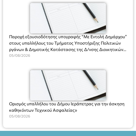
(Ν. 5314/2026).»
Πλαστήρα), E&G Mini market (Δημοκρατίας 39 Ιεράπετρα)
και στο more.com Χώρος: 3ο Γυμνάσιο Ιεράπετρας
(Είσοδος ΕΠΑ.Λ.) Έναρξη 21:15 Οργάνωση: ΚΝΩΣΟΣ
ΘΕΑΤΡΙΚΕΣ ΠΑΡΑΓΩΓΕΣ ΕΕ
Παροχή εξουσιοδότησης υπογραφής “Με Εντολή Δημάρχου”
στους υπαλλήλους του Τμήματος Υποστήριξης Πολιτικών
ργάνων & Δημοτικής Κατάστασης της Δ/νσης Διοικητικών
Υπηρεσιών για αποφάσεις, πιστοποιητικά, πράξεις και
05/08/2026
χρήση του Πληροφοριακού Συστήματος “Μητρώο Πολιτών”
(Ν. 5314/2026).»
Ορισμός υπαλλήλου του Δήμου Ιεράπετρας για την άσκηση
καθηκόντων Τεχνικού Ασφαλείας»
05/08/2026