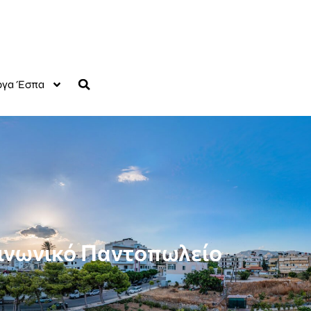
γα Έσπα
ινωνικό Παντοπωλείο