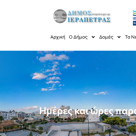
Αρχική
Ο Δήμος
Δομές
Τα Ν
Ημέρες και ώρες πα