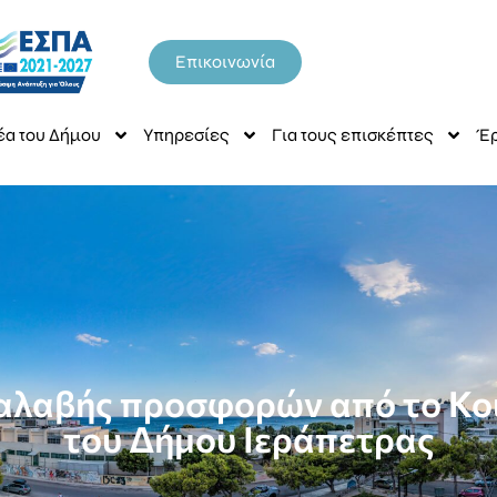
Επικοινωνία
έα του Δήμου
Υπηρεσίες
Για τους επισκέπτες
Έρ
ραλαβής προσφορών από το Κο
του Δήμου Ιεράπετρας