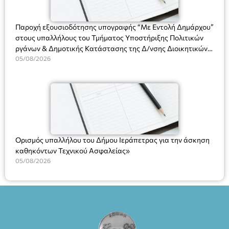
ΘΕΑΤΡΙΚΕΣ ΠΑΡΑΓΩΓΕΣ ΕΕ
Παροχή εξουσιοδότησης υπογραφής “Με Εντολή Δημάρχου”
στους υπαλλήλους του Τμήματος Υποστήριξης Πολιτικών
ργάνων & Δημοτικής Κατάστασης της Δ/νσης Διοικητικών
Υπηρεσιών για αποφάσεις, πιστοποιητικά, πράξεις και
05/08/2026
χρήση του Πληροφοριακού Συστήματος “Μητρώο Πολιτών”
(Ν. 5314/2026).»
Ορισμός υπαλλήλου του Δήμου Ιεράπετρας για την άσκηση
καθηκόντων Τεχνικού Ασφαλείας»
05/08/2026