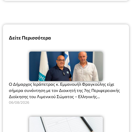
Δείτε Περισσότερα
Ο Δήμαρχος Ιεράπετρας κ. Εμμανουήλ Φραγκούλης είχε
σήμερα συνάντηση με τον Διοικητή της 7ης Περιφερειακής
Διοίκησης του Λιμενικού Σώματος – Ελληνικής
Ακτοφυλακής (Λ.Σ.-ΕΛ.ΑΚΤ.), Αρχιπλοίαρχο Λ.Σ. κ. Ιωάννη
06/08/2026
Ορφανό