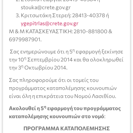
stouka@crete.gov.gr
Κριτσωτάκη Στερεή: 28413-40378 ή
ygepitrlas@crete.gov.gr
Μ & Μ ΚΑΤΑΣΚΕΥΑΣΤΙΚΗ: 2810-881800 &
6979987901.
η
Σας ενημερώνουμε ότι η 5
εφαρμογή ξεκίνησε
η
την 10
Σεπτεμβρίου 2014 και θα ολοκληρωθεί
η
την 3
Οκτωβρίου 2014.
Σας πληροφορούμε ότι οι τομείς του
προγράμματος καταπολέμησης κουνουπιών
είναι όλη η επικράτεια του Νομού Λασιθίου.
η
Ακολουθεί η
5
εφαρμογή του προγράμματος
καταπολέμησης κουνουπιών στο νομό
:
ΠΡΟΓΡΑΜΜΑ ΚΑΤΑΠΟΛΕΜΗΣΗΣ