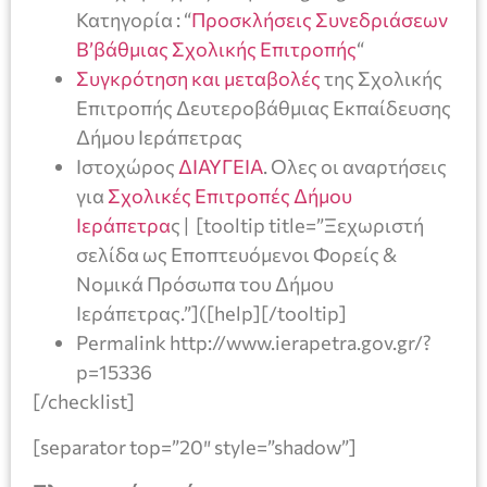
Κατηγορία : “
Προσκλήσεις Συνεδριάσεων
Β’βάθμιας Σχολικής Επιτροπής
“
Συγκρότηση και μεταβολές
της Σχολικής
Επιτροπής Δευτεροβάθμιας Εκπαίδευσης
Δήμου Ιεράπετρας
Ιστοχώρος
ΔΙΑΥΓΕΙΑ
. Ολες οι αναρτήσεις
για
Σχολικές Επιτροπές Δήμου
Ιεράπετρα
ς | [tooltip title=”Ξεχωριστή
σελίδα ως Εποπτευόμενοι Φορείς &
Nομικά Πρόσωπα του Δήμου
Ιεράπετρας.”]([help][/tooltip]
Permalink http://www.ierapetra.gov.gr/?
p=15336
[/checklist]
[separator top=”20″ style=”shadow”]