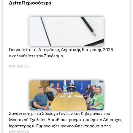
Δείτε Περισσότερα
Για να δείτε τις Αποφάσεις Δημοτικής Επιτροπής 2026
ακολουθείστε τον Σύνδεσμο
07/08/2026
Συνάντηση με το Σύλλογο Γονέων και Κηδεμόνων του
Μουσικού Σχολείου Λασιθίου πραγματοποίησε ο Δήμαρχος
Ιεράπετρας κ. Εμμανουήλ Φραγκούλης, παρουσία της
Διευθύντριας του σχολείου κας Μαριάννας Χαΐτα.
07/08/2026