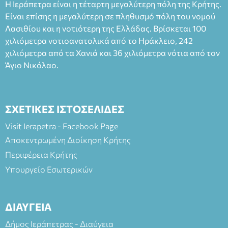
Η Ιεράπετρα είναι η τέταρτη μεγαλύτερη πόλη της Κρήτης.
άνω των 65 Προπώληση: Βιβλιοπωλείο Πάπυρος (Πλατεία
Είναι επίσης η μεγαλύτερη σε πληθυσμό πόλη του νομού
Πλαστήρα), E&G Mini market (Δημοκρατίας 39 Ιεράπετρα)
Λασιθίου και η νοτιότερη της Ελλάδας. Βρίσκεται 100
και στο more.com Χώρος: 3ο Γυμνάσιο Ιεράπετρας
(Είσοδος ΕΠΑ.Λ.) Έναρξη 21:15 Οργάνωση: ΚΝΩΣΟΣ
χιλιόμετρα νοτιοανατολικά από το Ηράκλειο, 242
ΘΕΑΤΡΙΚΕΣ ΠΑΡΑΓΩΓΕΣ ΕΕ
χιλιόμετρα από τα Χανιά και 36 χιλιόμετρα νότια από τον
Άγιο Νικόλαο.
ΣΧΕΤΙΚΕΣ ΙΣΤΟΣΕΛΙΔΕΣ
Visit Ierapetra - Facebook Page
Αποκεντρωμένη Διοίκηση Κρήτης
Περιφέρεια Κρήτης
Υπουργείο Εσωτερικών
ΔΙΑΥΓΕΙΑ
Δήμος Ιεράπετρας - Διαύγεια