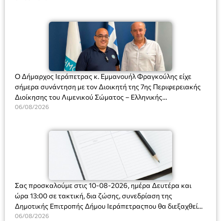
Ο Δήμαρχος Ιεράπετρας κ. Εμμανουήλ Φραγκούλης είχε
σήμερα συνάντηση με τον Διοικητή της 7ης Περιφερειακής
Διοίκησης του Λιμενικού Σώματος – Ελληνικής
Ακτοφυλακής (Λ.Σ.-ΕΛ.ΑΚΤ.), Αρχιπλοίαρχο Λ.Σ. κ. Ιωάννη
06/08/2026
Ορφανό
Σας προσκαλούμε στις 10-08-2026, ημέρα Δευτέρα και
ώρα 13:00 σε τακτική, δια ζώσης, συνεδρίαση της
Δημοτικής Επιτροπής Δήμου Ιεράπετραςπου θα διεξαχθεί
στο Δημοτικό Κατάστημα, Δημοκρατίας 31 στην αίθουσα
06/08/2026