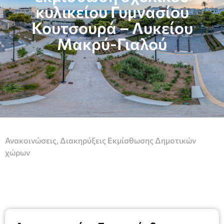
κυλικείου Γυμνασίου
Κουτσουρά – Λυκείου
Μακρύ-Γιαλού
Ανακοινώσεις
,
Διακηρύξεις Εκμίσθωσης Δημοτικών
χώρων